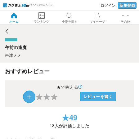
新規登録
ログイン
KADOKAWA Group
午前の逢魔
ホーム
ランキング
小説を探す
マイページ
その他
午前の逢魔
缶津メメ
おすすめレビュー
★で称える
★
★
★
レビューを書く
★
49
18
人が評価しました