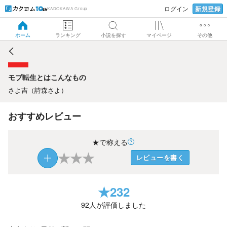
新規登録
ログイン
KADOKAWA Group
モブ転生とはこんなもの
ホーム
ランキング
小説を探す
マイページ
その他
モブ転生とはこんなもの
さよ吉（詩森さよ）
おすすめレビュー
★で称える
★
★
★
レビューを書く
★
232
92
人が評価しました