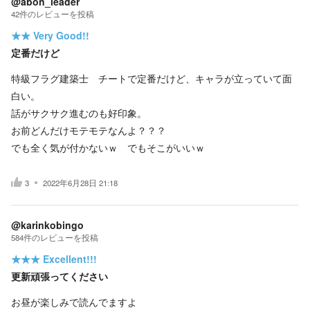
@abon_leader
42
件の
レビューを投稿
★★
Very Good!!
定番だけど
特級フラグ建築士 チートで定番だけど、キャラが立っていて面
白い。
話がサクサク進むのも好印象。
お前どんだけモテモテなんよ？？？
でも全く気が付かないｗ でもそこがいいｗ
3
2022年6月28日 21:18
@karinkobingo
584
件の
レビューを投稿
★★★
Excellent!!!
更新頑張ってください
お昼が楽しみで読んでますよ