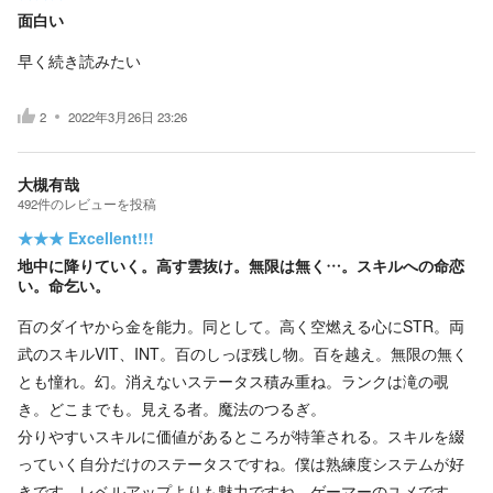
面白い
早く続き読みたい
2
2022年3月26日 23:26
大槻有哉
492
件の
レビューを投稿
★★★
Excellent!!!
地中に降りていく。高す雲抜け。無限は無く…。スキルへの命恋
い。命乞い。
百のダイヤから金を能力。同として。高く空燃える心にSTR。両
武のスキルVIT、INT。百のしっぽ残し物。百を越え。無限の無く
とも憧れ。幻。消えないステータス積み重ね。ランクは滝の覗
き。どこまでも。見える者。魔法のつるぎ。
分りやすいスキルに価値があるところが特筆される。スキルを綴
っていく自分だけのステータスですね。僕は熟練度システムが好
きです。レベルアップよりも魅力ですね。ゲーマーのユメです。