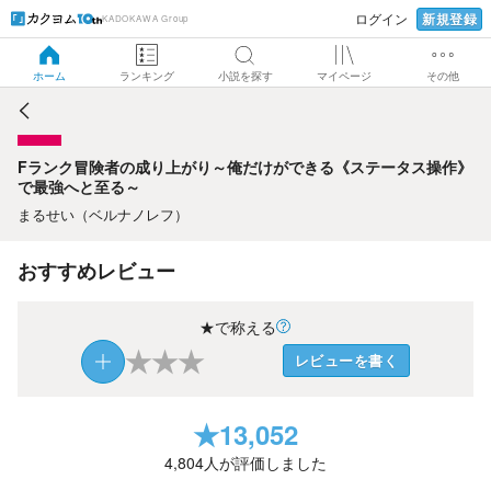
新規登録
ログイン
KADOKAWA Group
Fランク冒険者の成り上がり～俺だけができる《ステータス操
作》で最強へと至る～
ホーム
ランキング
小説を探す
マイページ
その他
Fランク冒険者の成り上がり～俺だけができる《ステータス操作》
で最強へと至る～
まるせい（ベルナノレフ）
おすすめレビュー
★で称える
★
★
★
レビューを書く
★
13,052
4,804
人が評価しました