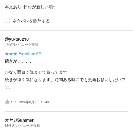
本文あり
日付が新しい順
ネタバレを除外する
@yu-ta0210
1
件の
レビューを投稿
★★★
Excellent!!!
続きが、、、、
かなり面白く読ませて貰ってます
続きが凄く気になります、時間ある時にでも更新お願いしたいで
す。
1
2024年6月2日 15:48
オヤジSummer
66
件の
レビューを投稿