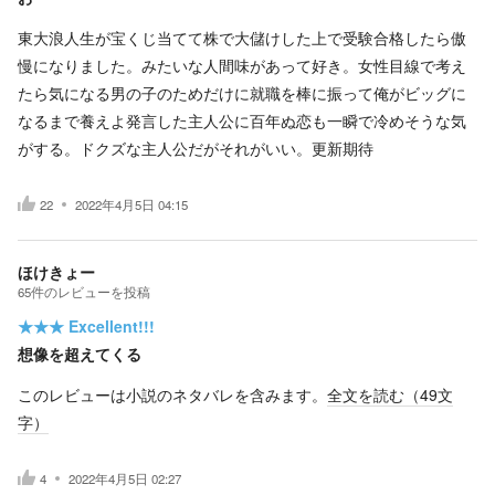
東大浪人生が宝くじ当てて株で大儲けした上で受験合格したら傲
慢になりました。みたいな人間味があって好き。女性目線で考え
たら気になる男の子のためだけに就職を棒に振って俺がビッグに
なるまで養えよ発言した主人公に百年ぬ恋も一瞬で冷めそうな気
がする。ドクズな主人公だがそれがいい。更新期待
22
2022年4月5日 04:15
ほけきょー
65
件の
レビューを投稿
★★★
Excellent!!!
想像を超えてくる
このレビューは小説のネタバレを含みます。
全文を読む（
49
文
字）
4
2022年4月5日 02:27