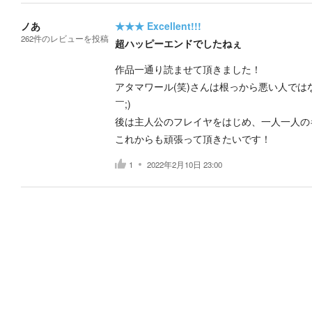
ノあ
★★★
Excellent!!!
262
件の
レビューを投稿
超ハッピーエンドでしたねぇ
作品一通り読ませて頂きました！
アタマワール(笑)さんは根っから悪い人では
￣;)
後は主人公のフレイヤをはじめ、一人一人の
これからも頑張って頂きたいです！
1
2022年2月10日 23:00