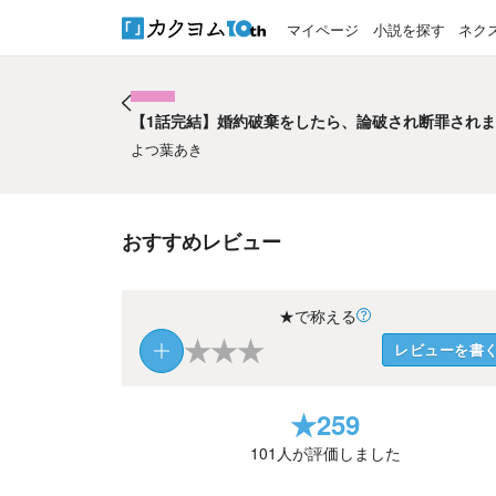
マイページ
小説を探す
ネク
【1話完結】婚約破棄をしたら、論破され断罪され
【1話完結】婚約破棄をしたら、論破され断罪され
よつ葉あき
おすすめレビュー
★で称える
★
★
★
レビューを書
★
259
101
人が評価しました