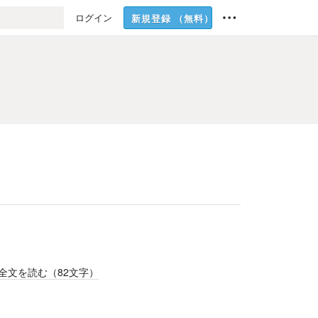
ログイン
新規登録
（無料）
全文を読む（
82
文字）