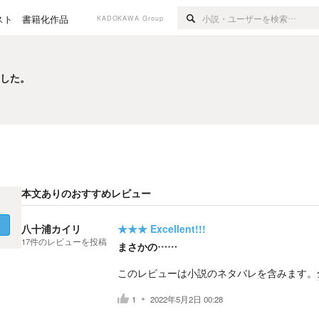
スト
書籍化作品
KADOKAWA Group
ました。
ました。
本文ありのおすすめレビュー
く
八十浦カイリ
★★★
Excellent!!!
17
件の
レビューを投稿
まさかの……
このレビューは小説のネタバレを含みます。
1
2022年5月2日 00:28