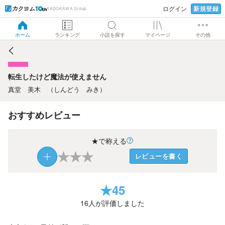
新規登録
ログイン
KADOKAWA Group
転生したけど魔法が使えません
ホーム
ランキング
小説を探す
マイページ
その他
転生したけど魔法が使えません
真堂 美木 （しんどう みき）
おすすめレビュー
★で称える
★
★
★
レビューを書く
★
45
16
人が評価しました