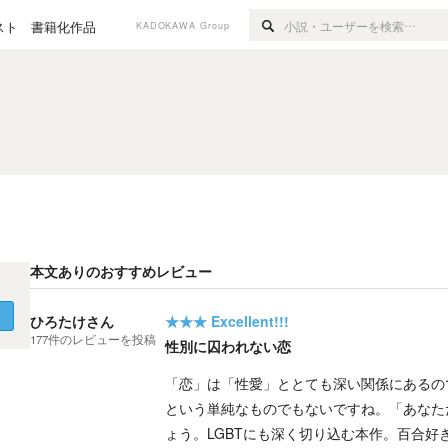
スト
書籍化作品
KADOKAWA Group
本文ありのおすすめレビュー
く
ひろたけさん
★★★
Excellent!!!
177
件の
レビューを投稿
性別に囚われない恋
「恋」は「性愛」ととても深い関係にあるの
という単純なものでもないですね。「あなた
ょう。LGBTにも深く切り込む本作。百合