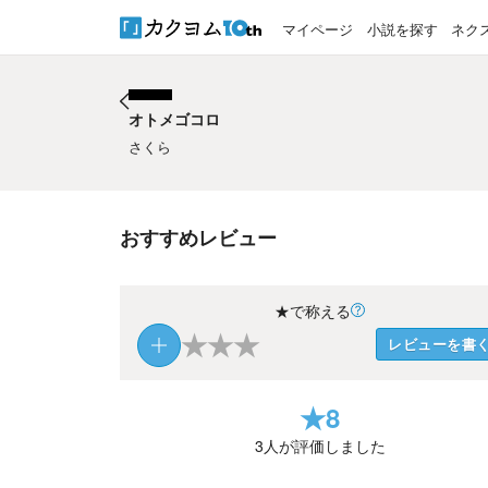
マイページ
小説を探す
ネク
オトメゴコロ
オトメゴコロ
さくら
おすすめレビュー
★で称える
★
★
★
レビューを書
★
8
3
人が評価しました