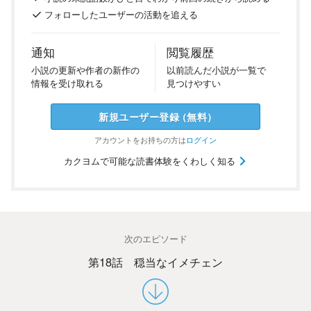
フォロー
した
ユーザーの
活動を
追える
通知
閲覧履歴
小説の
更新や
作者の
新作の
以前
読んだ
小説が
一覧で
情報を
受け
取れる
見つけ
やすい
新規ユーザー
登録
（
無料
）
アカウントを
お持ちの方は
ログイン
カクヨムで可能な読書体験をくわしく知る
次のエピソード
第18話 穏当なイメチェン