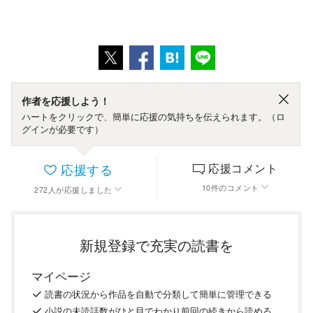
作者を応援しよう！
ハートをクリックで、簡単に応援の気持ちを伝えられます。（ロ
グインが必要です）
応援する
応援コメント
10
件
のコメント
272
人
が応援しました
新規登録で充実の読書を
マイページ
読書の
状況
から
作品を
自動で
分類
して
簡単に
管理
できる
小説の
未読話数が
ひと目で
わかり
前回の
続き
から
読める