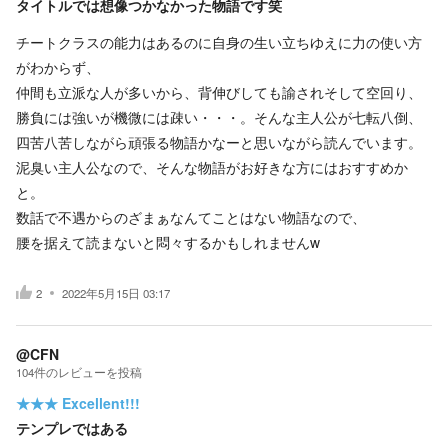
タイトルでは想像つかなかった物語です笑
チートクラスの能力はあるのに自身の生い立ちゆえに力の使い方
がわからず、
仲間も立派な人が多いから、背伸びしても諭されそして空回り、
勝負には強いが機微には疎い・・・。そんな主人公が七転八倒、
四苦八苦しながら頑張る物語かなーと思いながら読んでいます。
泥臭い主人公なので、そんな物語がお好きな方にはおすすめか
と。
数話で不遇からのざまぁなんてことはない物語なので、
腰を据えて読まないと悶々するかもしれませんw
2
2022年5月15日 03:17
@CFN
104
件の
レビューを投稿
★★★
Excellent!!!
テンプレではある