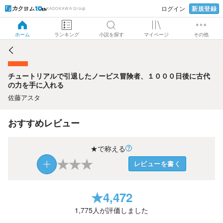
新規登録
ログイン
KADOKAWA Group
チュートリアルで引退したノービス冒険者、１０００日後に
古代の力を手に入れる
ホーム
ランキング
小説を探す
マイページ
その他
チュートリアルで引退したノービス冒険者、１０００日後に古代
の力を手に入れる
佐藤アスタ
おすすめレビュー
★で称える
★
★
★
レビューを書く
★
4,472
1,775
人が評価しました