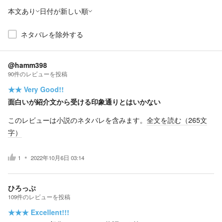
本文あり
日付が新しい順
ネタバレを除外する
@hamm398
90
件の
レビューを投稿
★★
Very Good!!
面白いが紹介文から受ける印象通りとはいかない
このレビューは小説のネタバレを含みます。
全文を読む（
265
文
字）
1
2022年10月6日 03:14
ひろっぷ
109
件の
レビューを投稿
★★★
Excellent!!!