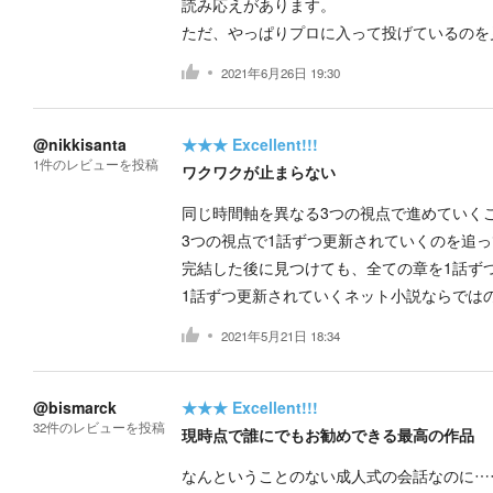
読み応えがあります。
ただ、やっぱりプロに入って投げているのを
2021年6月26日 19:30
@nikkisanta
★★★
Excellent!!!
1
件の
レビューを投稿
ワクワクが止まらない
同じ時間軸を異なる3つの視点で進めていく
3つの視点で1話ずつ更新されていくのを追
完結した後に見つけても、全ての章を1話ず
1話ずつ更新されていくネット小説ならでは
2021年5月21日 18:34
@bismarck
★★★
Excellent!!!
32
件の
レビューを投稿
現時点で誰にでもお勧めできる最高の作品
なんということのない成人式の会話なのに…