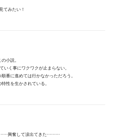
見てみたい！
この小説。
っていく事にワクワクが止まらない。
つ順番に進めては行かなかっただろう。
の特性を生かされている。
……興奮して涙出てきた………