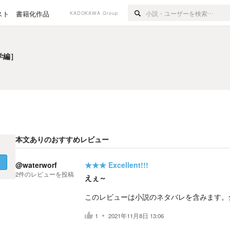
スト
書籍化作品
KADOKAWA Group
学編］
学編］
本文ありのおすすめレビュー
く
@waterworf
★★★
Excellent!!!
2
件の
レビューを投稿
えぇ～
このレビューは小説のネタバレを含みます。
1
2021年11月8日 13:06