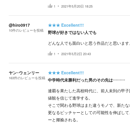
1
2021年5月20日 18:25
@hiro0917
★★★
Excellent!!!
10
件の
レビューを投稿
野球が好きではない人でも
どんな人でも面白いと思う作品だと思います
1
2021年5月2日 20:43
ヤン･ウェンリー
★★★
Excellent!!!
163
件の
レビューを投稿
中学時代未勝利だった男のその先は………
連覇を果たした高校時代に、前人未到の甲子
値観を信じて進学する。
そこで関わる野球はまた違うモノで、新たな
更なるピッチャーとしての可能性を伸ばして
ーと揶揄される。