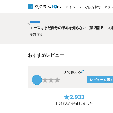
マイページ
小説を探す
ネク
エースはまだ自分の限界を知らない［第四部Ｂ 大
エースはまだ自分の限界を知らない［第四部Ｂ 大
草野猫彦
おすすめレビュー
★で称える
★
★
★
レビューを書
★
2,933
1,017
人が評価しました