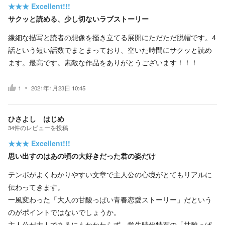
★★★
Excellent!!!
サクッと読める、少し切ないラブストーリー
繊細な描写と読者の想像を掻き立てる展開にただただ脱帽です。4
話という短い話数でまとまっており、空いた時間にサクッと読め
ます。最高です。素敵な作品をありがとうございます！！！
1
2021年1月23日 10:45
ひさよし はじめ
34
件の
レビューを投稿
★★★
Excellent!!!
思い出すのはあの頃の大好きだった君の姿だけ
テンポがよくわかりやすい文章で主人公の心境がとてもリアルに
伝わってきます。
一風変わった「大人の甘酸っぱい青春恋愛ストーリー」だという
のがポイントではないでしょうか。
主人公が大人であるにもかかわらず、学生時代特有の「甘酸っぱ