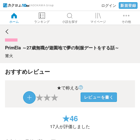
新規登録
ログイン
KADOKAWA Group
PrimEla ～27歳無職が遊園地で夢の制服デートをする話～
ホーム
ランキング
小説を探す
マイページ
その他
PrimEla ～27歳無職が遊園地で夢の制服デートをする話～
篝火
おすすめレビュー
★で称える
★
★
★
レビューを書く
★
46
17
人が評価しました