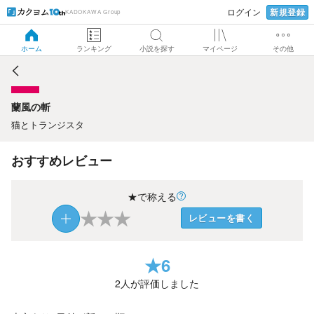
新規登録
ログイン
KADOKAWA Group
蘭風の斬
ホーム
ランキング
小説を探す
マイページ
その他
蘭風の斬
猫とトランジスタ
おすすめレビュー
★で称える
★
★
★
レビューを書く
★
6
2
人が評価しました