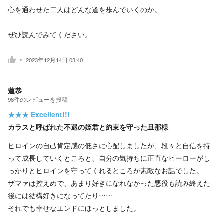
心を通わせた二人はどんな道を歩んでいくのか。
ぜひ読んでみてください。
2023年12月14日 03:40
蓮恭
98
件の
レビューを投稿
★★★
Excellent!!!
カラスと呼ばれた不遇の姫君と約束を守った旦那様
ヒロインの自己肯定感の低さに心配しましたが、段々と自信を持
って成長していくところと、自分の気持ちに正直なヒーローがし
っかりとヒロインを守ってくれるところが素敵なお話でした。
ザマァは控えめで、あまり好きになれなかった悪役も読み終えた
後には結構好きになってたり……
それでも幸せなエンドにほっとしました。