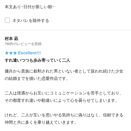
本文あり
日付が新しい順
ネタバレを除外する
村本 凪
755
件の
レビューを投稿
★★★
Excellent!!!
すれ違いつつも歩み寄っていく二人
傭兵から貴族に叙勲された男といない者として扱われ続けた少女
の結婚までを描いた恋愛作品です。
二人は境遇からお互いにコミュニケーションを苦手としており、
その都度すれ違いや勘違いによって心を曇らせてしまいます。
けれど、二人が互いを思いやる気持ちに偽りはなく、信頼できる
仲間と共に多くを乗り越えていきます。