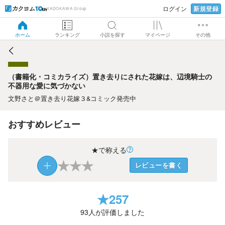
新規登録
ログイン
KADOKAWA Group
（書籍化・コミカライズ）置き去りにされた花嫁は、辺境騎
士の不器用な愛に気づかない
ホーム
ランキング
小説を探す
マイページ
その他
（書籍化・コミカライズ）置き去りにされた花嫁は、辺境騎士の
不器用な愛に気づかない
文野さと＠置き去り花嫁３&コミック発売中
おすすめレビュー
★で称える
★
★
★
レビューを書く
★
257
93
人が評価しました