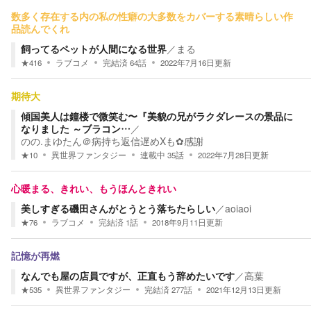
数多く存在する内の私の性癖の大多数をカバーする素晴らしい作
品読んでくれ
飼ってるペットが人間になる世界
／
まる
★
416
ラブコメ
完結済
64
話
2022年7月16日
更新
期待大
傾国美人は鐘楼で微笑む〜『美貌の兄がラクダレースの景品に
なりました ～ブラコン…
／
のの.まゆたん＠病持ち返信遅めXも✿感謝
★
10
異世界ファンタジー
連載中
35
話
2022年7月28日
更新
心暖まる、きれい、もうほんときれい
美しすぎる磯田さんがとうとう落ちたらしい
／
aoiaoi
★
76
ラブコメ
完結済
1
話
2018年9月11日
更新
記憶が再燃
なんでも屋の店員ですが、正直もう辞めたいです
／
高葉
★
535
異世界ファンタジー
完結済
277
話
2021年12月13日
更新