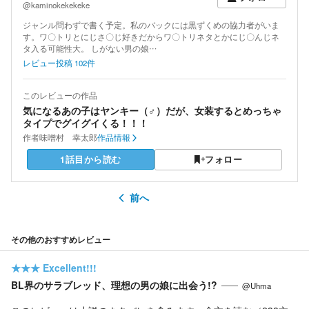
@kaminokekekeke
ジャンル問わずで書く予定。私のバックには黒ずくめの協力者がいま
す。ワ〇トリとにじさ〇じ好きだからワ〇トリネタとかにじ〇んじネ
タ入る可能性大。 しがない男の娘…
レビュー投稿
102
件
このレビューの作品
気になるあの子はヤンキー（♂）だが、女装するとめっちゃ
タイプでグイグイくる！！！
作者
味噌村 幸太郎
作品情報
1話目から読む
フォロー
前へ
その他のおすすめレビュー
★★★
Excellent!!!
BL界のサラブレッド、理想の男の娘に出会う!?
@Uhma