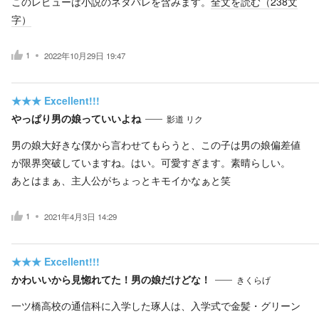
このレビューは小説のネタバレを含みます。
全文を読む（
238
文
字）
1
2022年10月29日 19:47
★★★
Excellent!!!
やっぱり男の娘っていいよね
影道 リク
男の娘大好きな僕から言わせてもらうと、この子は男の娘偏差値
が限界突破していますね。はい。可愛すぎます。素晴らしい。
あとはまぁ、主人公がちょっとキモイかなぁと笑
1
2021年4月3日 14:29
★★★
Excellent!!!
かわいいから見惚れてた！男の娘だけどな！
きくらげ
一ツ橋高校の通信科に入学した琢人は、入学式で金髪・グリーン