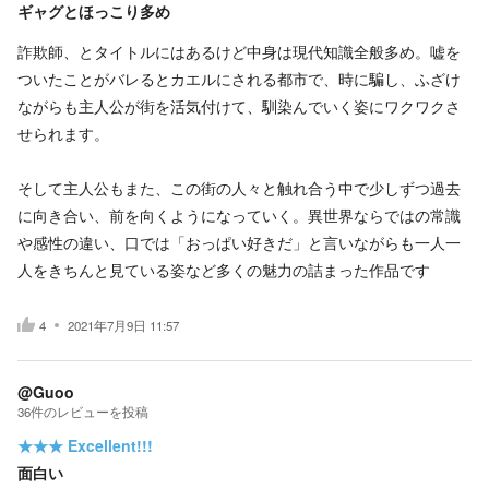
ギャグとほっこり多め
詐欺師、とタイトルにはあるけど中身は現代知識全般多め。嘘を
ついたことがバレるとカエルにされる都市で、時に騙し、ふざけ
ながらも主人公が街を活気付けて、馴染んでいく姿にワクワクさ
せられます。
そして主人公もまた、この街の人々と触れ合う中で少しずつ過去
に向き合い、前を向くようになっていく。異世界ならではの常識
や感性の違い、口では「おっぱい好きだ」と言いながらも一人一
人をきちんと見ている姿など多くの魅力の詰まった作品です
4
2021年7月9日 11:57
@Guoo
36
件の
レビューを投稿
★★★
Excellent!!!
面白い