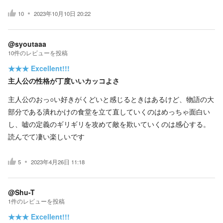
10
2023年10月10日 20:22
@syoutaaa
10
件の
レビューを投稿
★★★
Excellent!!!
主人公の性格が丁度いいカッコよさ
主人公のおっ○い好きがくどいと感じるときはあるけど、物語の大
部分である潰れかけの食堂を立て直していくのはめっちゃ面白い
し、嘘の定義のギリギリを攻めて敵を欺いていくのは感心する。
読んでて凄い楽しいです
5
2023年4月26日 11:18
@Shu-T
1
件の
レビューを投稿
★★★
Excellent!!!