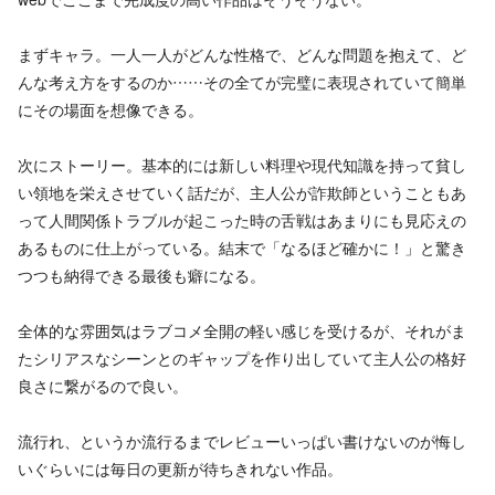
まずキャラ。一人一人がどんな性格で、どんな問題を抱えて、ど
んな考え方をするのか……その全てが完璧に表現されていて簡単
にその場面を想像できる。
次にストーリー。基本的には新しい料理や現代知識を持って貧し
い領地を栄えさせていく話だが、主人公が詐欺師ということもあ
って人間関係トラブルが起こった時の舌戦はあまりにも見応えの
あるものに仕上がっている。結末で「なるほど確かに！」と驚き
つつも納得できる最後も癖になる。
全体的な雰囲気はラブコメ全開の軽い感じを受けるが、それがま
たシリアスなシーンとのギャップを作り出していて主人公の格好
良さに繋がるので良い。
流行れ、というか流行るまでレビューいっぱい書けないのが悔し
いぐらいには毎日の更新が待ちきれない作品。