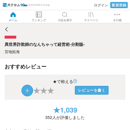
新規登録
ログイン
KADOKAWA Group
異世界詐欺師のなんちゃって経営術-分割版-
ホーム
ランキング
小説を探す
マイページ
その他
異世界詐欺師のなんちゃって経営術-分割版-
宮地拓海
おすすめレビュー
★で称える
★
★
★
レビューを書く
★
1,039
352
人が評価しました