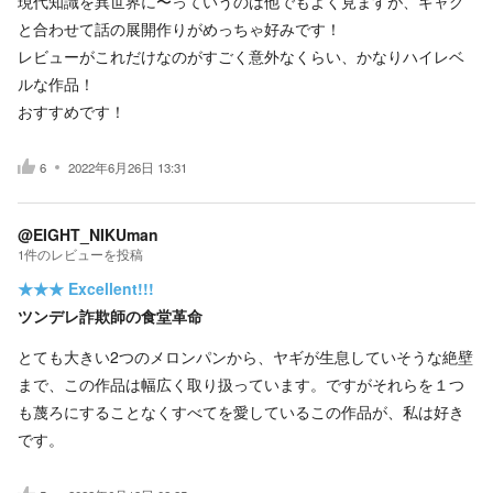
現代知識を異世界に〜っていうのは他でもよく見ますが、ギャグ
と合わせて話の展開作りがめっちゃ好みです！
レビューがこれだけなのがすごく意外なくらい、かなりハイレベ
ルな作品！
おすすめです！
6
2022年6月26日 13:31
@EIGHT_NIKUman
1
件の
レビューを投稿
★★★
Excellent!!!
ツンデレ詐欺師の食堂革命
とても大きい2つのメロンパンから、ヤギが生息していそうな絶壁
まで、この作品は幅広く取り扱っています。ですがそれらを１つ
も蔑ろにすることなくすべてを愛しているこの作品が、私は好き
です。