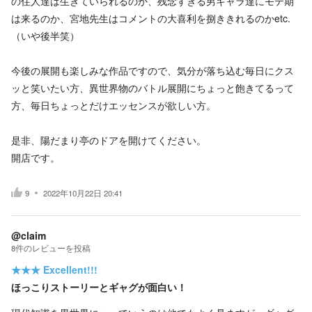
の住人達は生きていられるのか、残念すぎる男キャラ達にモテ期
は来るのか、宮地先生はコメントの大喜利を捌ききれるのかetc.
（いや後半笑）
今後の展開も楽しみな作品ですので、気分が落ち込む毎日にクス
ッと笑いたい方、異世界物のバトル展開にちょっと飽きてるって
方、毎日ちょっとだけエッセンスが欲しい方。
是非、陽だまり亭のドアを開けてください。
開店です。
9
2022年10月22日 20:41
@claim
8
件の
レビューを投稿
★★★
Excellent!!!
ほっこりストーリーとギャグが面白い！