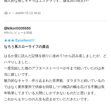
個人的な推しキャラはエステラです。微笑みの領主ｻﾏｰ
4
2025年7月1日 09:22
@kikori3335555
5
件の
レビューを投稿
★★★
Excellent!!!
なろう系スローライフの原点
はるか昔に読んだ記憶を頼りに改めて1から読み直しましたが、ど
ハマりしました。
一度完結した後のアフターストーリーが今まで続いていたのは本
当に嬉しいです。
魅力的なキャラ、作り込まれた世界観、ダラダラと続いているの
ではなく要所要所で伏線を回収しつつ物語の幅を広げる手腕は長
年執筆してきている人間にしかできないものだと思います。
これからもヤシロの人生を読ませていただきたいです。