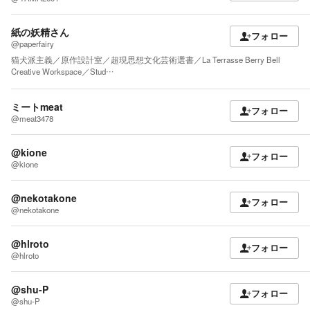
紙の妖精さん
フォロー
@paperfairy
猫犬派主義／原作設計室／超現思想文化芸術選書／La Terrasse Berry Bell
Creative Workspace／Stud…
ミートmeat
フォロー
@meat3478
@kione
フォロー
@kione
@nekotakone
フォロー
@nekotakone
@hlroto
フォロー
@hlroto
@shu-P
フォロー
@shu-P