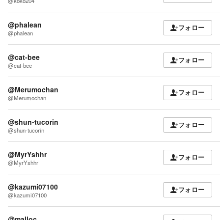
@koko204
@phalean
フォロー
@phalean
@cat-bee
フォロー
@cat-bee
@Merumochan
フォロー
@Merumochan
@shun-tucorin
フォロー
@shun-tucorin
@MyrYshhr
フォロー
@MyrYshhr
@kazumi07100
フォロー
@kazumi07100
@malloc