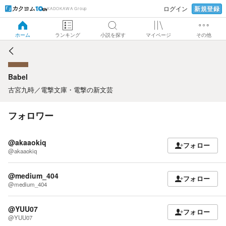
新規登録
ログイン
KADOKAWA Group
Babel
ホーム
ランキング
小説を探す
マイページ
その他
Babel
古宮九時
／
電撃文庫・電撃の新文芸
フォロワー
@akaaokiq
フォロー
@akaaokiq
@medium_404
フォロー
@medium_404
@YUU07
フォロー
@YUU07