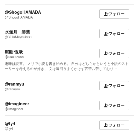
@ShogoHAMADA
フォロー
@ShogoHAMADA
水無月 碧葉
フォロー
@YukiMinatuki30
碾貽 恆晟
フォロー
@usuikousei
趣味は読書。 ノリで小説を書き始める。 自分はどちらかというと小説のスト
ーリーを考えるのが好き。 文は毎回うまくかけず四苦八苦しており…
@ranmyu
フォロー
@ranmyu
@imagineer
フォロー
@imagineer
@ty4
フォロー
@ty4