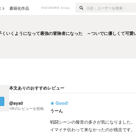
スト
書籍化作品
KADOKAWA Group
手くいくようになって最強の冒険者になった ～ついでに優しくて可愛
手くいくようになって最強の冒険者になった ～ついでに優しくて可愛
本文ありのおすすめレビュー
く
@aya0
★
Good!
1
件の
レビューを投稿
うーん
戦闘シーンの擬音の多さが気になりました。
イマイチ伝わって来なかったのが残念です。