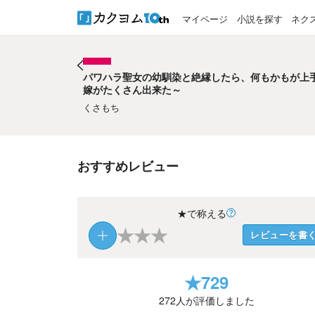
マイページ
小説を探す
ネク
パワハラ聖女の幼馴染と絶縁したら、何もかもが上
嫁がたくさん出来た～
パワハラ聖女の幼馴染と絶縁したら、何もかもが上
嫁がたくさん出来た～
くさもち
おすすめレビュー
★で称える
★
★
★
レビューを書
★
729
272
人が評価しました