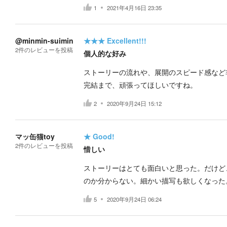
1
2021年4月16日 23:35
@minmin-suimin
★★★
Excellent!!!
2
件の
レビューを投稿
個人的な好み
ストーリーの流れや、展開のスピード感など
完結まで、頑張ってほしいですね。
2
2020年9月24日 15:12
マッ缶猫toy
★
Good!
2
件の
レビューを投稿
惜しい
ストーリーはとても面白いと思った。だけど
のか分からない。細かい描写も欲しくなった
5
2020年9月24日 06:24