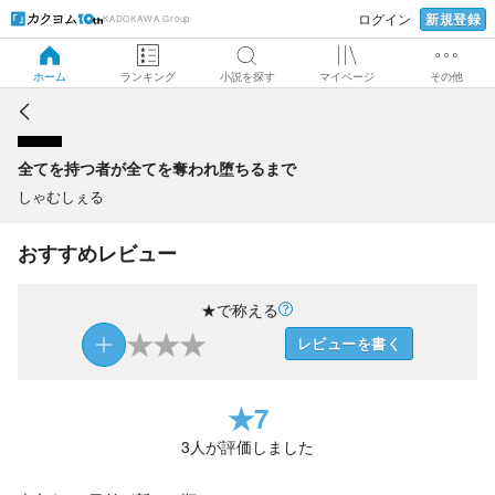
新規登録
ログイン
KADOKAWA Group
全てを持つ者が全てを奪われ堕ちるまで
ホーム
ランキング
小説を探す
マイページ
その他
全てを持つ者が全てを奪われ堕ちるまで
しゃむしぇる
おすすめレビュー
★で称える
★
★
★
レビューを書く
★
7
3
人が評価しました