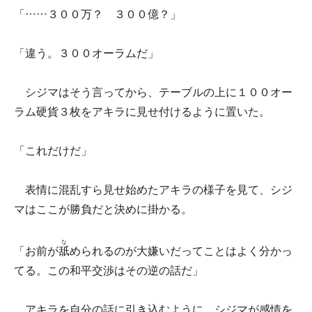
「……３００万？ ３００億？」
「違う。３００オーラムだ」
シジマはそう言ってから、テーブルの上に１００オー
ラム硬貨３枚をアキラに見せ付けるように置いた。
「これだけだ」
表情に混乱すら見せ始めたアキラの様子を見て、シジ
マはここが勝負だと決めに掛かる。
な
「お前が
舐
められるのが大嫌いだってことはよく分かっ
てる。この和平交渉はその逆の話だ」
アキラを自分の話に引き込むように、シジマが感情を