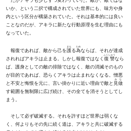
だがアキラも少しずつ変わっていた。敵か、敵ではな
いか、という二択で構成されていた世界にも、味方や身
内という区分が構築されていた。それは基本的には良い
ことなのだが、アキラに新たな行動原理を生む理由にも
なっていた。
まも
ため
報復であれば、敵から己を
護
る
為
ならば、それが達成
ふくしゅう
されればアキラは止まる。しかし報復ではなく
復讐
なら
ば、護身としての敵の排除ではなく、敵の消滅そのもの
が目的であれば、恐らくアキラは止まれなくなる。憎悪
みな
と不安と悔恨を元に、言い掛かりに近い理由で敵と
見做
す範囲を無制限に広げ続け、その全てを消そうとしてし
まう。
そして必ず破滅する。それを許すほど世界は弱くな
く、何よりもその先に続く道は、アキラと共に破滅する