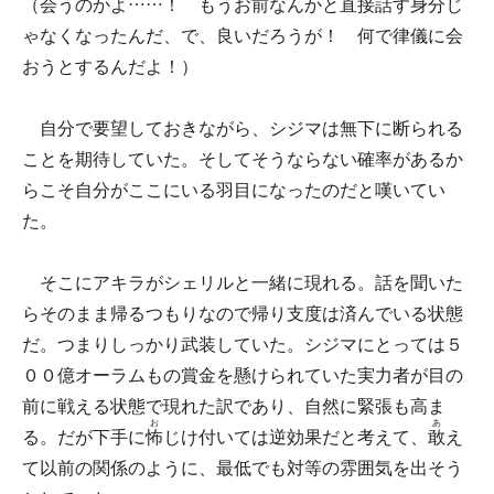
（会うのかよ……！ もうお前なんかと直接話す身分じ
ゃなくなったんだ、で、良いだろうが！ 何で律儀に会
おうとするんだよ！）
自分で要望しておきながら、シジマは無下に断られる
ことを期待していた。そしてそうならない確率があるか
らこそ自分がここにいる羽目になったのだと嘆いてい
た。
そこにアキラがシェリルと一緒に現れる。話を聞いた
らそのまま帰るつもりなので帰り支度は済んでいる状態
だ。つまりしっかり武装していた。シジマにとっては５
００億オーラムもの賞金を懸けられていた実力者が目の
前に戦える状態で現れた訳であり、自然に緊張も高ま
お
あ
る。だが下手に
怖
じけ付いては逆効果だと考えて、
敢
え
て以前の関係のように、最低でも対等の雰囲気を出そう