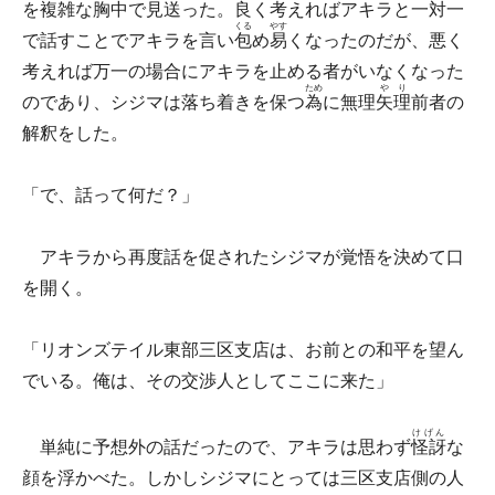
を複雑な胸中で見送った。良く考えればアキラと一対一
くる
やす
で話すことでアキラを言い
包
め
易
くなったのだが、悪く
考えれば万一の場合にアキラを止める者がいなくなった
ため
やり
のであり、シジマは落ち着きを保つ
為
に無理
矢理
前者の
解釈をした。
「で、話って何だ？」
アキラから再度話を促されたシジマが覚悟を決めて口
を開く。
「リオンズテイル東部三区支店は、お前との和平を望ん
でいる。俺は、その交渉人としてここに来た」
けげん
単純に予想外の話だったので、アキラは思わず
怪訝
な
顔を浮かべた。しかしシジマにとっては三区支店側の人