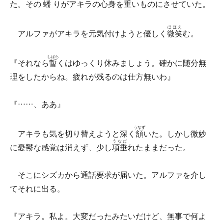
た。その
蟠
りがアキラの心身を重いものにさせていた。
ほほえ
アルファがアキラを元気付けようと優しく
微笑
む。
しばら
『それなら
暫
くはゆっくり休みましょう。確かに随分無
理をしたからね。疲れが残るのは仕方無いわ』
『……、ああ』
うなず
アキラも気を切り替えようと深く
頷
いた。しかし微妙
うなだ
に憂鬱な感覚は消えず、少し
項垂
れたままだった。
そこにシズカから通話要求が届いた。アルファを介し
てそれに出る。
『アキラ。私よ。大変だったみたいだけど、無事で何よ