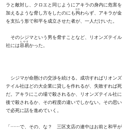
ラと敵対し、クロエと同じようにアキラの身内に危害を
かか
加えるような脅し方をしたのにも
拘
わらず、アキラが金
を支払う形で和平を成立させた者が、一人だけいた。
そのシジマという男を脅すことなど、リオンズテイル
たやす
社には
容易
かった。
シジマが命懸けの交渉を続ける。成功すればリオンズ
テイル社ほどの大企業に貸しを作れるが、失敗すれば死
だ。アキラにこの場で殺されるか、リオンズテイル社に
後で殺されるか、その程度の違いでしかない。その思い
で必死に話を進めていく。
「……で、その、な？ 三区支店の連中はお前と和平が