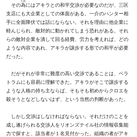
ため
その
為
にはアキラとの和平交渉が必要なのだが、三区
支店にも大企業としての体面がある。一介のハンター相
手に全面降伏では話にならない。それを理由に他企業に
軽んじられ、敵対的に動かれてしまう恐れがある。それ
らの敵対企業を潰して回る経費、労力を考えれば、どの
ような内容であれ、アキラが譲歩する形での和平が必要
だった。
だがそれが非常に難度の高い交渉であることは、ベラ
トラムにも容易に理解できた。アキラがそこで譲歩する
ような人格の持ち主ならば、そもそも初めからクロエを
殺そうとなどしないはず、という当然の判断があった。
しかし交渉はしなければならない。それだけのことを
成し遂げられる交渉人をリオンズテイル社の情報収集能
力で探すと、該当者が１名見付かった。組織の者がアキ