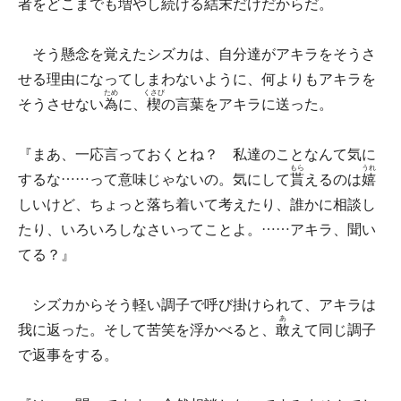
者をどこまでも増やし続ける結末だけだからだ。
そう懸念を覚えたシズカは、自分達がアキラをそうさ
せる理由になってしまわないように、何よりもアキラを
ため
くさび
そうさせない
為
に、
楔
の言葉をアキラに送った。
『まあ、一応言っておくとね？ 私達のことなんて気に
もら
うれ
するな……って意味じゃないの。気にして
貰
えるのは
嬉
しいけど、ちょっと落ち着いて考えたり、誰かに相談し
たり、いろいろしなさいってことよ。……アキラ、聞い
てる？』
シズカからそう軽い調子で呼び掛けられて、アキラは
あ
我に返った。そして苦笑を浮かべると、
敢
えて同じ調子
で返事をする。