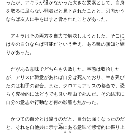
ったが、アキラが退かなかった大きな要素として、自身
を取るに足らない弱者だと見下されたことと、刃向かう
ならば友人に手を出すと脅されたことがあった。
アキラはその両方を自力で解決しようとした。そこに
おご
は今の自分ならば可能だという考え、ある種の無知と
驕
りがあった。
だがある意味でどちらも失敗した。事態は収拾した
が、アリスに戦意があれば自分は死んでおり、生き延び
たのは相手の都合。また、クロエもアリスの都合で、恐
らく究極的にはどうでも良い理由で死んだ。その結末に
自分の意志や行動など何の影響も無かった。
かつての自分とは違うのだと、自分は強くなったのだ
ため
と、それを自他共に示す
為
にある意味で感情的に振り上
みな