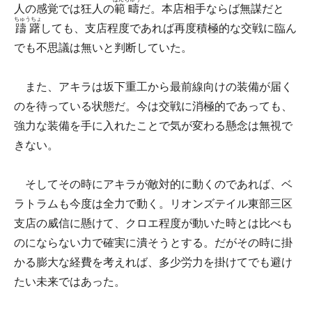
人の感覚では狂人の
範疇
だ。本店相手ならば無謀だと
ちゅうちょ
躊躇
しても、支店程度であれば再度積極的な交戦に臨ん
でも不思議は無いと判断していた。
また、アキラは坂下重工から最前線向けの装備が届く
のを待っている状態だ。今は交戦に消極的であっても、
強力な装備を手に入れたことで気が変わる懸念は無視で
きない。
そしてその時にアキラが敵対的に動くのであれば、ベ
ラトラムも今度は全力で動く。リオンズテイル東部三区
支店の威信に懸けて、クロエ程度が動いた時とは比べも
のにならない力で確実に潰そうとする。だがその時に掛
かる膨大な経費を考えれば、多少労力を掛けてでも避け
たい未来ではあった。