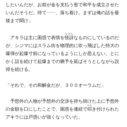
したいんだが、お前が金を支払う形で和平を成立させた
いんだそうだ。待て……、落ち着け。まずは俺の話を最
後まで聞け」
けげん
アキラは主に困惑で表情を
怪訝
なものにしているのだ
が、シジマにはスラム街を物理的に吹っ飛ばした特大の
爆弾が起爆寸前になっているようにしか思えない。とに
かく話を続けて起爆までの猶予を延ばそうとしながら説
得を続ける。
「それで、その和解金だが、３００オーラムだ」
予想外の人物が予想外の交渉を持ち掛けた上に予想外
たた
の金額を口にしたことで、困惑を連続で
叩
き付けられた
アキラには戸惑いが強くなっていた。