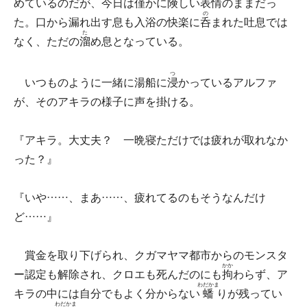
めているのだが、今日は僅かに険しい表情のままだっ
の
た。口から漏れ出す息も入浴の快楽に
呑
まれた吐息では
た
なく、ただの
溜
め息となっている。
つ
いつものように一緒に湯船に
浸
かっているアルファ
が、そのアキラの様子に声を掛ける。
『アキラ。大丈夫？ 一晩寝ただけでは疲れが取れなか
った？』
『いや……、まあ……、疲れてるのもそうなんだけ
ど……』
賞金を取り下げられ、クガマヤマ都市からのモンスタ
かか
ー認定も解除され、クロエも死んだのにも
拘
わらず、ア
わだかま
キラの中には自分でもよく分からない
蟠
りが残ってい
わだかま