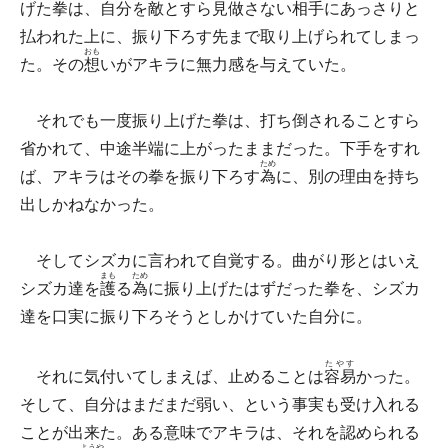
げた拳は、自分を敵とすら
見做
さない相手にあっさりと
払われた上に、振り下ろす先まで取り上げられてしまっ
おも
た。その
想
いがアキラに無力感を与えていた。
それでも一度振り上げた拳は、打ち倒されることすら
省かれて、中途半端に上がったままだった。下手をすれ
ため
ば、アキラはその拳を振り下ろす
為
に、別の理由を持ち
出しかねなかった。
そしてシズカに言われて自覚する。曲がり形とはいえ
まも
ため
シズカ達を
護
る
為
に振り上げたはずだった拳を、シズカ
達を口実に振り下ろそうとしかけていた自分に。
たやす
それに気付いてしまえば、止めることは
容易
かった。
そして、自分はまだまだ弱い、という事実も受け入れる
ことが出来た。ある意味でアキラは、それを認められる
ようや