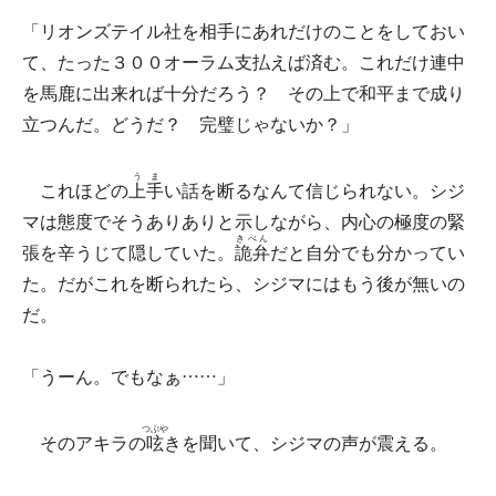
「リオンズテイル社を相手にあれだけのことをしておい
て、たった３００オーラム支払えば済む。これだけ連中
を馬鹿に出来れば十分だろう？ その上で和平まで成り
立つんだ。どうだ？ 完璧じゃないか？」
うま
これほどの
上手
い話を断るなんて信じられない。シジ
マは態度でそうありありと示しながら、内心の極度の緊
きべん
張を辛うじて隠していた。
詭弁
だと自分でも分かってい
た。だがこれを断られたら、シジマにはもう後が無いの
だ。
「うーん。でもなぁ……」
つぶや
そのアキラの
呟
きを聞いて、シジマの声が震える。