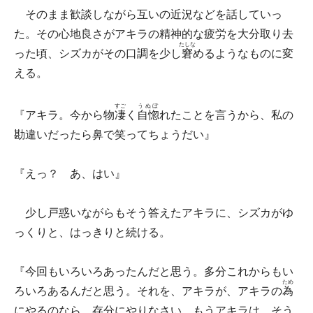
そのまま歓談しながら互いの近況などを話していっ
た。その心地良さがアキラの精神的な疲労を大分取り去
たしな
った頃、シズカがその口調を少し
窘
めるようなものに変
える。
すご
うぬぼ
『アキラ。今から物
凄
く
自惚
れたことを言うから、私の
勘違いだったら鼻で笑ってちょうだい』
『えっ？ あ、はい』
少し戸惑いながらもそう答えたアキラに、シズカがゆ
っくりと、はっきりと続ける。
『今回もいろいろあったんだと思う。多分これからもい
ため
ろいろあるんだと思う。それを、アキラが、アキラの
為
にやるのなら、存分にやりなさい。もうアキラは、そう