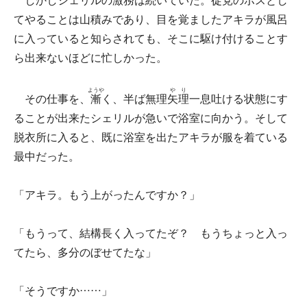
しかしシェリルの激務は続いていた。徒党のボスとし
てやることは山積みであり、目を覚ましたアキラが風呂
に入っていると知らされても、そこに駆け付けることす
ら出来ないほどに忙しかった。
ようや
やり
その仕事を、
漸
く、半ば無理
矢理
一息吐ける状態にす
ることが出来たシェリルが急いで浴室に向かう。そして
脱衣所に入ると、既に浴室を出たアキラが服を着ている
最中だった。
「アキラ。もう上がったんですか？」
「もうって、結構長く入ってたぞ？ もうちょっと入っ
てたら、多分のぼせてたな」
「そうですか……」