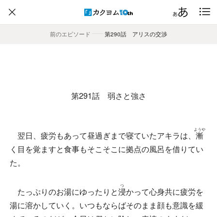
前のエピソード
――
第290話 アリスの交渉
第291話 弱さと強さ
ようや
翌日、疲労もあって昼過ぎまで寝ていたアキラは、
漸
く目を覚ますと食事もそこそこに拠点の風呂を借りてい
た。
つ
たっぷりのお湯にゆったりと
浸
かって心身共に疲労を
湯に溶かしていく。いつもならばそのまま顔も意識を緩