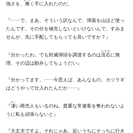
強さを、
漸
く手に入れたのだ。
『……で、まあ、そういう訳なんで、弾薬を山ほど使っ
たんです。その分を補充しないといけないんで、すみま
せんが、先に手配してもらっても良いですか？』
さすが
『分かったわ。でも対滅弾頭を調達するのは
流石
に無
理。その辺は勘弁してちょうだい』
『分かってます。……今思えば、あんなもの、カツラギ
はどうやって仕入れたんだか……』
すご
『
凄
い商売人もいるのね。貴重な常連客を奪われないよ
うに私も頑張らないと』
『大丈夫ですよ。それじゃあ、近いうちにそっちに行き