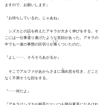
ますので、お願いします』
『お待ちしているわ。じゃあね』
シズカとの話を終えたアキラが大きく伸びをする。そ
や
こには一仕事
遣
り遂げたような笑顔があった。アキラの
ようや
中でも一連の事態の区切りが
漸
くついたのだ。
『よし……、そろそろあがるか』
た
そこでアルファがあからさまに
溜
め息を吐き、どこと
なく不満そうな顔をする。
『……何だよ』
『アキラはシズカが相手だといつも随分素直になるけれ