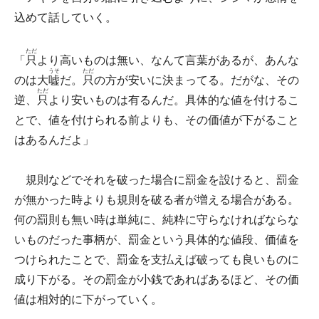
込めて話していく。
ただ
「
只
より高いものは無い、なんて言葉があるが、あんな
うそ
ただ
のは大
嘘
だ。
只
の方が安いに決まってる。だがな、その
ただ
逆、
只
より安いものは有るんだ。具体的な値を付けるこ
とで、値を付けられる前よりも、その価値が下がること
はあるんだよ」
規則などでそれを破った場合に罰金を設けると、罰金
が無かった時よりも規則を破る者が増える場合がある。
何の罰則も無い時は単純に、純粋に守らなければならな
いものだった事柄が、罰金という具体的な値段、価値を
つけられたことで、罰金を支払えば破っても良いものに
成り下がる。その罰金が小銭であればあるほど、その価
値は相対的に下がっていく。