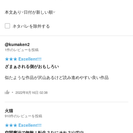
本文あり
日付が新しい順
ネタバレを除外する
@kumaken2
1
件の
レビューを投稿
★★★
Excellent!!!
ざまぁされる側がおもしろい
似たような作品が沢山あるけど読み進めやすい良い作品
2022年8月16日 02:38
火猫
910
件の
レビューを投稿
★★★
Excellent!!!
空間魔法で無敵！転生？なにそれ？\(//∇//)\