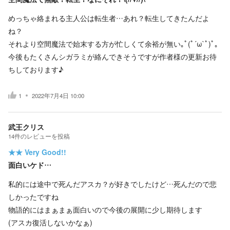
めっちゃ絡まれる主人公は転生者…あれ？転生してきたんだよ
ね？
それより空間魔法で始末する方が忙しくて余裕が無い｡ﾟ(ﾟ´ω`ﾟ)ﾟ｡
今後もたくさんシガラミが絡んできそうですが作者様の更新お待
ちしております♪
1
2022年7月4日 10:00
武王クリス
14
件の
レビューを投稿
★★
Very Good!!
面白いケド…
私的には途中で死んだアスカ？が好きでしたけど…死んだので悲
しかったですね
物語的にはまぁまぁ面白いので今後の展開に少し期待します
(アスカ復活しないかなぁ)