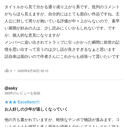
タイトルから見て分かる通り成り上がり系です。批判のコメント
がちらほら見えますが、自分的にはとても面白い作品ですね。主
人公に対して周りが抱いている評価が中々上がらないので、素早
い展開が好みの人は、少し読みにくいかもしれないです。です
が、個人的な意見になりますが
メンバーに追い出されてトラップに引っかかった瞬間に前世の記
憶を思い出すって言うのは少し話が良さすぎるなぁと思います
話自体は面白いので作者さんにこれからも頑張って貰いたいです
2
2020年6月30日 02:10
@asky
393
件の
レビューを投稿
★★★
Excellent!!!
お人好しの少年が逞しくなっていく
他の方も書かれていますが、軽快なテンポで物語が進みます。コ
ントのような描写も多く悲壮な場面も少なくてストレスなく読み