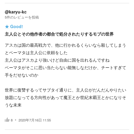
@karyu-kc
5
件の
レビューを投稿
★
Good!
主人公とその他作者の都合で処分されたりするモブの世界
アスカは国の最高戦力で、他に行かれるくらいなら殺してしまう
とベーマタは主人公に依頼をした
主人公はアスカより強いけど自由に国を出れるんですね
ベーマタがそこに思い当たらない能無しなだけか、チートすぎて
手をだせないのか
世界に復讐するってサブタイ通りに、主人公がだんだんやりたい
放題になってる方向性があって魔王とか世紀末覇王とかになりそ
うな未来
8
2020年7月16日 11:55