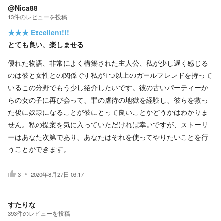
@Nica88
13
件の
レビューを投稿
★★★
Excellent!!!
とても良い、楽しませる
優れた物語、非常によく構築された主人公、私が少し遅く感じる
のは彼と女性との関係です私が1つ以上のガールフレンドを持って
いるこの分野でもう少し紹介したいです。彼の古いパーティーか
らの女の子に再び会って、罪の虐待の地獄を経験し、彼らを救っ
た後に奴隷になることが彼にとって良いことかどうかはわかりま
せん。私の提案を気に入っていただければ幸いですが、ストーリ
ーはあなた次第であり、あなたはそれを使ってやりたいことを行
うことができます。
3
2020年8月27日 03:17
すたりな
393
件の
レビューを投稿