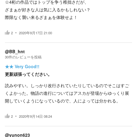
☆4桁の作品ではトップを争う稚拙さだが、
ざまぁが好きな人は気に入るかもしれない？
際限なく襲い来るざまぁを体験せよ！
2
2020年9月17日 21:00
@BB_hnt
30
件の
レビューを投稿
★★
Very Good!!
更新頑張ってください。
読みやすい。しっかり改行されていたりしているのでそこはすご
くよかった。物語の進行についてはアスカが登場からゆっくり展
開していくようになっているので、人によっては分かれる。
2
2020年9月14日 08:24
@yunon623