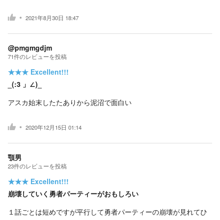
2021年8月30日 18:47
@pmgmgdjm
71
件の
レビューを投稿
★★★
Excellent!!!
_(:3 」∠)_
アスカ始末したたありから泥沼で面白い
2020年12月15日 01:14
顎男
23
件の
レビューを投稿
★★★
Excellent!!!
崩壊していく勇者パーティーがおもしろい
１話ごとは短めですが平行して勇者パーティーの崩壊が見れてひ