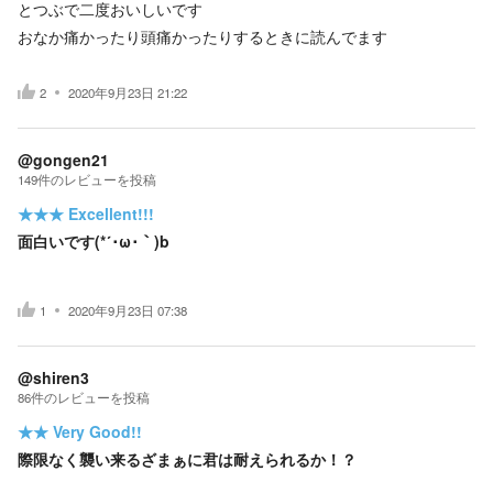
とつぶで二度おいしいです
おなか痛かったり頭痛かったりするときに読んでます
2
2020年9月23日 21:22
@gongen21
149
件の
レビューを投稿
★★★
Excellent!!!
面白いです(*´･ω･｀)b
1
2020年9月23日 07:38
@shiren3
86
件の
レビューを投稿
★★
Very Good!!
際限なく襲い来るざまぁに君は耐えられるか！？