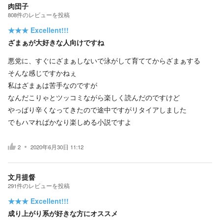
肉団子
808
件の
レビューを投稿
★★★
Excellent!!!
ざまぁが大好きな人向けですね
悪党に、すぐにざまぁしないで泳がして育ててからざまぁする
そんな感じですかねぇ
私はざまぁは苦手なのですが
なんだこりゃとツッコミながら楽しく読んだのですけど
やっぱり辛くなってきたので途中ですがリタイアしました
でもハマればかなり楽しめる小説ですよ
2
2020年6月30日 11:12
文月提督
291
件の
レビューを投稿
★★★
Excellent!!!
成り上がり系が好きな方にオススメ