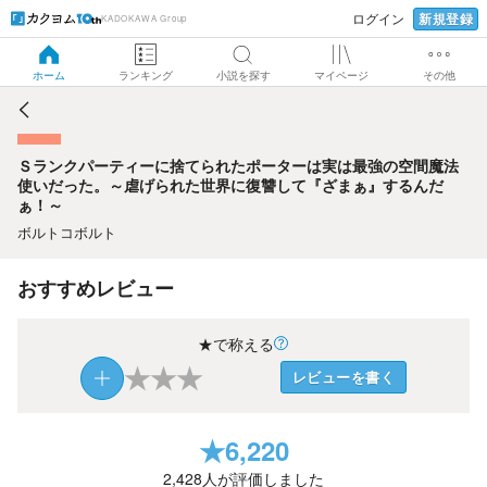
新規登録
ログイン
KADOKAWA Group
Ｓランクパーティーに捨てられたポーターは実は最強の空間
魔法使いだった。～虐げられた世界に復讐して『ざまぁ』す
るんだぁ！～
ホーム
ランキング
小説を探す
マイページ
その他
Ｓランクパーティーに捨てられたポーターは実は最強の空間魔法
使いだった。～虐げられた世界に復讐して『ざまぁ』するんだ
ぁ！～
ボルトコボルト
おすすめレビュー
★で称える
★
★
★
レビューを書く
★
6,220
2,428
人が評価しました