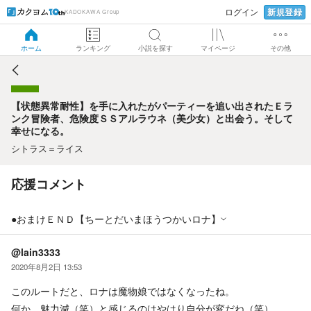
新規登録
ログイン
KADOKAWA Group
【状態異常耐性】を手に入れたがパーティーを追い出された
Ｅランク冒険者、危険度ＳＳアルラウネ（美少女）と出会
う。そして幸せになる。
ホーム
ランキング
小説を探す
マイページ
その他
【状態異常耐性】を手に入れたがパーティーを追い出されたＥラ
ンク冒険者、危険度ＳＳアルラウネ（美少女）と出会う。そして
幸せになる。
シトラス＝ライス
応援コメント
●おまけＥＮＤ【ちーとだいまほうつかいロナ】
@lain3333
2020年8月2日 13:53
このルートだと、ロナは魔物娘ではなくなったね。
何か、魅力減（笑）と感じるのはやはり自分が変だね（笑）