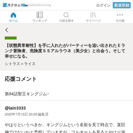
新規登録
ログイン
KADOKAWA Group
【状態異常耐性】を手に入れたがパーティーを追い出された
Ｅランク冒険者、危険度ＳＳアルラウネ（美少女）と出会
う。そして幸せになる。
ホーム
ランキング
小説を探す
マイページ
その他
【状態異常耐性】を手に入れたがパーティーを追い出されたＥラ
ンク冒険者、危険度ＳＳアルラウネ（美少女）と出会う。そして
幸せになる。
シトラス＝ライス
応援コメント
第94話聖王キングジム
@lain3333
2020年7月15日 20:29
編集済
やはりというべきか、キングジムという名前を見て時点で、某巨
神ではないかと予想していますが、フルネームを見るとやはり波