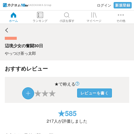
新規登録
ログイン
KADOKAWA Group
辺境少女の奮闘30日
ホーム
ランキング
小説を探す
マイページ
その他
辺境少女の奮闘30日
やっつけ茶っ太郎
おすすめレビュー
★で称える
★
★
★
レビューを書く
★
585
217
人が評価しました