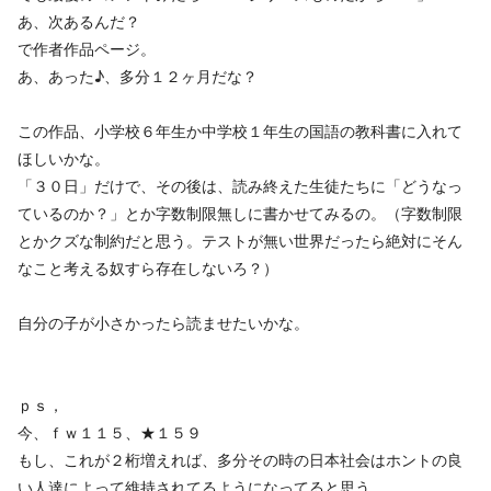
あ、次あるんだ？
で作者作品ページ。
あ、あった♪、多分１２ヶ月だな？
この作品、小学校６年生か中学校１年生の国語の教科書に入れて
ほしいかな。
「３０日」だけで、その後は、読み終えた生徒たちに「どうなっ
ているのか？」とか字数制限無しに書かせてみるの。（字数制限
とかクズな制約だと思う。テストが無い世界だったら絶対にそん
なこと考える奴すら存在しないろ？）
自分の子が小さかったら読ませたいかな。
ｐｓ，
今、ｆｗ１１５、★１５９
もし、これが２桁増えれば、多分その時の日本社会はホントの良
い人達によって維持されてるようになってると思う。