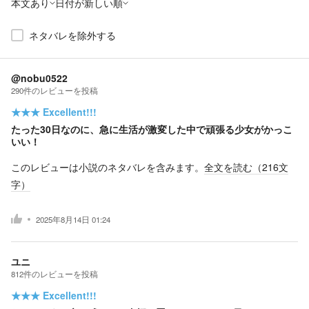
本文あり
日付が新しい順
ネタバレを除外する
@nobu0522
290
件の
レビューを投稿
★★★
Excellent!!!
たった30日なのに、急に生活が激変した中で頑張る少女がかっこ
いい！
このレビューは小説のネタバレを含みます。
全文を読む（
216
文
字）
2025年8月14日 01:24
ユニ
812
件の
レビューを投稿
★★★
Excellent!!!