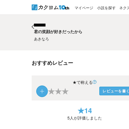
マイページ
小説を探す
ネク
君の笑顔が好きだったから
君の笑顔が好きだったから
あきなろ
おすすめレビュー
★で称える
★
★
★
レビューを書
★
14
5
人が評価しました