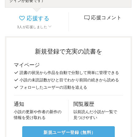
グインが必要です）
応援する
応援コメント
3
人
が応援しました
新規登録で充実の読書を
マイページ
読書の
状況
から
作品を
自動で
分類
して
簡単に
管理
できる
小説の
未読話数が
ひと目で
わかり
前回の
続き
から
読める
フォロー
した
ユーザーの
活動を
追える
通知
閲覧履歴
小説の
更新や
作者の
新作の
以前
読んだ
小説が
一覧で
情報を
受け
取れる
見つけ
やすい
新規ユーザー
登録
（
無料
）