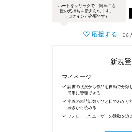
ハートをクリックで、簡単に応
援の気持ちを伝えられます。
（ログインが必要です）
応援する
96
新規登
マイページ
読書の
状況
から
作品を
自動で
分類
簡単に
管理
できる
小説の
未読話数が
ひと目で
わかり
続き
から
読める
フォロー
した
ユーザーの
活動を
追