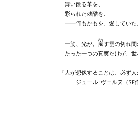
舞い散る華を、
彩られた残酷を、
――何もかもを、愛していた
あら
一筋、光が。
嵐
す雲の切れ間
たった一つの真実だけが、世
『人が想像することは、必ず人
――ジュール･ヴェルヌ（SF作家