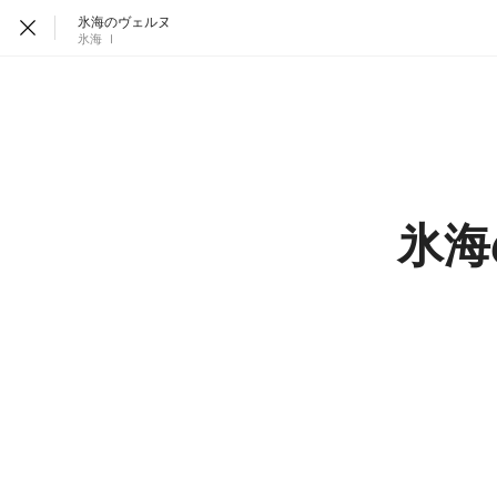
氷海のヴェルヌ
氷海 Ⅰ
氷海