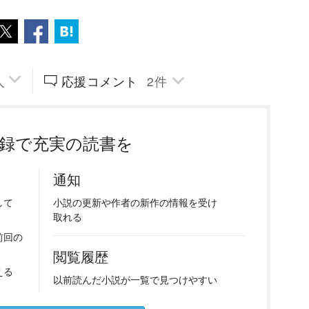
人
応援コメント
2
件
録で充実の読書を
通知
して
小説の
更新や
作者の
新作の
情報を
受け
取れる
前回の
閲覧履歴
える
以前
読んだ
小説が
一覧で
見つけ
やすい