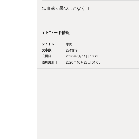
鉄血凍て果つことなく Ⅰ
エピソード情報
タイトル
氷海 Ⅰ
文字数
274文字
公開日
2020年3月11日 19:42
最終更新日
2020年10月28日 01:05