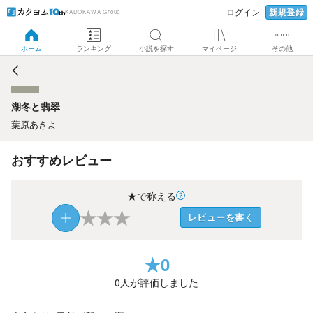
新規登録
ログイン
KADOKAWA Group
湖冬と翡翠
ホーム
ランキング
小説を探す
マイページ
その他
湖冬と翡翠
葉原あきよ
おすすめレビュー
★で称える
★
★
★
レビューを書く
★
0
0
人が評価しました