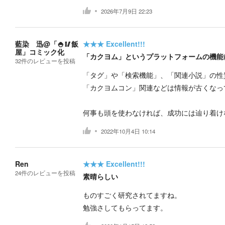
2026年7月9日 22:23
藍染 迅@「🍚🥢飯
★★★
Excellent!!!
屋」コミック化
「カクヨム」というプラットフォームの機能
32
件の
レビューを投稿
「タグ」や「検索機能」、「関連小説」の性
「カクヨムコン」関連などは情報が古くなっ
何事も頭を使わなければ、成功には辿り着け
2022年10月4日 10:14
Ren
★★★
Excellent!!!
24
件の
レビューを投稿
素晴らしい
ものすごく研究されてますね。
勉強さしてもらってます。