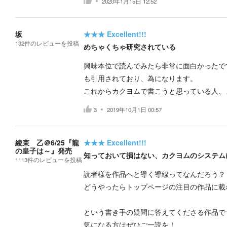
2020年1月15日 12:52
坂
★★★
Excellent!!!
132
件の
レビューを投稿
めちゃくちゃ研究されている
興味本位で読んでみたら非常に面白かったで
も引用されており、為になります。
これからカクヨムで書こうと思っている人、
3
2019年10月1日 00:57
綾束 乙＠6/25『龍
★★★
Excellent!!!
の皇子は～』発売
知っておいて損はない、カクヨムのシステム
1113
件の
レビューを投稿
読者様を作品へと導く導線ってなんだろう？
どうやったらトップページの注目の作品に載
という書き手の疑問に答えてくださる作品で
気になる方はぜひご一読を！