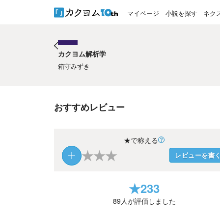
マイページ
小説を探す
ネク
カクヨム解析学
カクヨム解析学
箱守みずき
おすすめレビュー
★で称える
★
★
★
レビューを書
★
233
89
人が評価しました