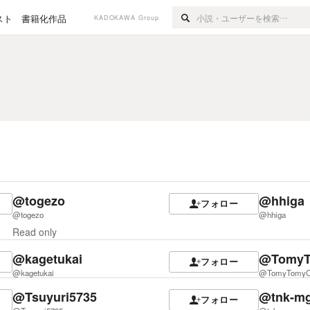
スト
書籍化作品
KADOKAWA Group
@togezo
@hhiga
フォロー
@togezo
@hhiga
Read only
@kagetukai
@TomyT
フォロー
@kagetukai
@TomyTomyC
@Tsuyuri5735
@tnk-m
フォロー