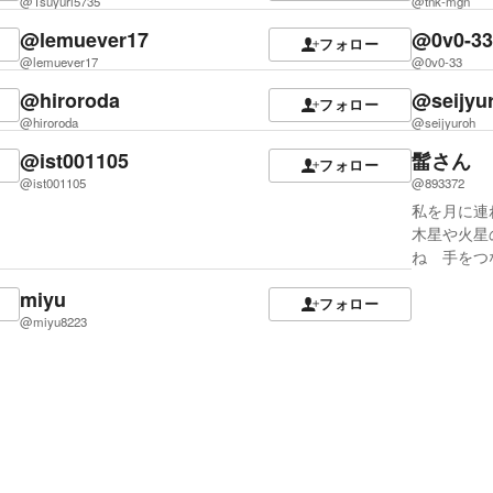
@Tsuyuri5735
@tnk-mgn
@lemuever17
@0v0-3
フォロー
@lemuever17
@0v0-33
@hiroroda
@seijyu
フォロー
@hiroroda
@seijyuroh
@ist001105
髷さん
フォロー
@ist001105
@893372
私を月に連
木星や火星
ね 手をつ
miyu
フォロー
@miyu8223