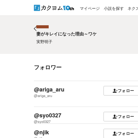
マイページ
小説を探す
ネク
妻がキレイになった理由～ワケ
妻がキレイになった理由～ワケ
実野明子
フォロワー
@ariga_aru
フォロー
@ariga_aru
@syo0327
フォロー
@syo0327
@njik
フォロー