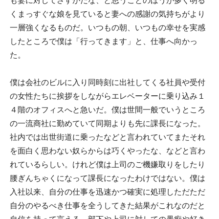
も妻に対してさすがだな、と思うことのほうが多く明る
くまっすぐな娘を見ていると妻への感謝の気持ちがより
一層強くなるものだ。いつもの朝、いつもの幸せを実感
したところで僕は「行ってきます」と、仕事へ向かっ
た。
僕は会社のビルに入り同時刻に出社してくる社員や受付
の女性たちに挨拶をしながらエレベーターに乗り込み１
４階のオフィスへと急いだ。僕は世間一般でいうところ
の一流商社に勤めていて同期よりも先に課長になった。
社内では出世街道に乗ったなどと言われていてまたそれ
を面白く思わない奴らからは巧くやったな、などと言わ
れているらしい。けれど僕は上司のご機嫌取りをしたり
腰ぎんちゃくになって課長になったわけではない。僕は
入社以来、自分の仕事を迅速かつ確実に処理しただただ
自分のやるべき仕事を全うしてきた結果がこれなのだと