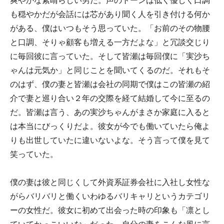
爽やかな素晴らしい男だ。声のトーンは低く優しく口調
も穏やかだが会話には芯があり聞く人を引き付ける何か
がある、僕はいつもそう思っていた。「お前のその物腰
と口調、そりゃ顧客も増える一方だよな」と冗談交じり
に毎回彼に言っていた。そして皆瀬は毎回僕に「実沙ち
ゃんは元気か」と同じことを聞いてくるのだ。それもそ
のはず、僕の妻と皆瀬は会社の同期で僕はこの皆瀬の紹
介で妻と巡り合い２年の交際を経て結婚して今に至るの
だ。皆瀬は言う、あの実沙ちゃんがまさか家庭に入ると
は本当にびっくりだよ。彼女が今でも働いていたら俺よ
りも出世していたに違いないよな。そう言って僕を見て
笑っていた。
僕の妻は彼と同じくして外資系証券会社に入社し女性な
がらバリバリと働くいわゆるバリキャリというカテゴリ
ーの女性だ。彼女に初めて出会った時の印象も「凛とし