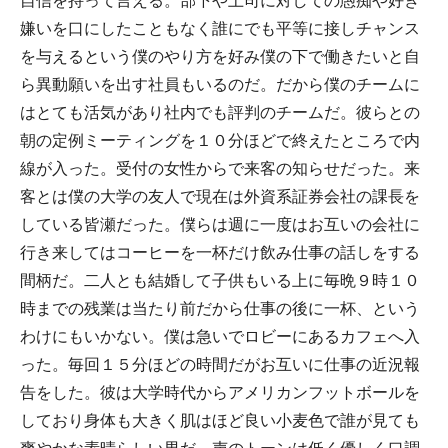
自信を持って言える。部下や上司に対しての愚痴や好き
嫌いを口にしたこともなく誰にでも平等に接しチャンス
を与えるという僕のやり方を好み僕の下で働きたいと自
ら異動願いを出す社員もいるのだ。だから僕のチームに
はとても活気があり社内でも評判のチームだ。彼らとの
朝の定例ミーティングを１０分ほどで終えたところで内
線が入った。受付の女性からで来客の知らせだった。来
客とは僕の大学の友人で現在は外資系証券会社の課長を
している皆瀬だった。僕らは週に一度はお互いの会社に
行き来してはコーヒーを一杯だけ飲み仕事の話しをする
間柄だ。二人とも結婚して子供もいる上に毎晩９時１０
時までの残業は当たり前だから仕事の後に一杯、という
わけにもいかない。僕は急いでロビーにあるカフェへ入
った。毎回１５分ほどの時間だがお互いに仕事の近況報
告をした。彼は大学時代からアメリカンフットボールを
しており身体も大きく肌はほど良い小麦色で誰が見ても