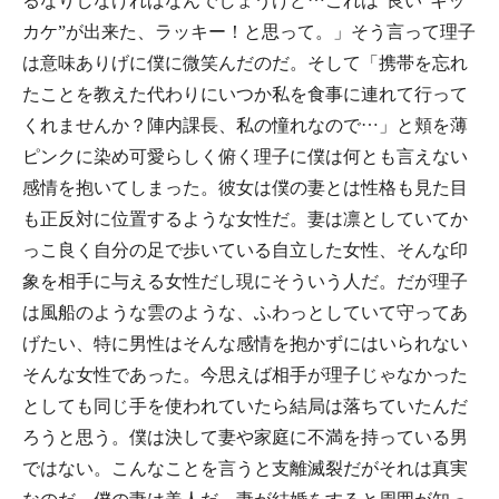
るなりしなければなんでしょうけど…これは”良い”キッ
カケ”が出来た、ラッキー！と思って。」そう言って理子
は意味ありげに僕に微笑んだのだ。そして「携帯を忘れ
たことを教えた代わりにいつか私を食事に連れて行って
くれませんか？陣内課長、私の憧れなので…」と頬を薄
ピンクに染め可愛らしく俯く理子に僕は何とも言えない
感情を抱いてしまった。彼女は僕の妻とは性格も見た目
も正反対に位置するような女性だ。妻は凛としていてか
っこ良く自分の足で歩いている自立した女性、そんな印
象を相手に与える女性だし現にそういう人だ。だが理子
は風船のような雲のような、ふわっとしていて守ってあ
げたい、特に男性はそんな感情を抱かずにはいられない
そんな女性であった。今思えば相手が理子じゃなかった
としても同じ手を使われていたら結局は落ちていたんだ
ろうと思う。僕は決して妻や家庭に不満を持っている男
ではない。こんなことを言うと支離滅裂だがそれは真実