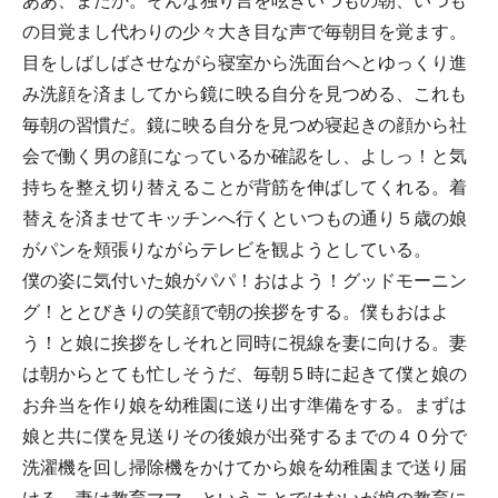
ああ、またか。そんな独り言を呟きいつもの朝、いつも
の目覚まし代わりの少々大き目な声で毎朝目を覚ます。
目をしばしばさせながら寝室から洗面台へとゆっくり進
み洗顔を済ましてから鏡に映る自分を見つめる、これも
毎朝の習慣だ。鏡に映る自分を見つめ寝起きの顔から社
会で働く男の顔になっているか確認をし、よしっ！と気
持ちを整え切り替えることが背筋を伸ばしてくれる。着
替えを済ませてキッチンへ行くといつもの通り５歳の娘
がパンを頬張りながらテレビを観ようとしている。
僕の姿に気付いた娘がパパ！おはよう！グッドモーニン
グ！ととびきりの笑顔で朝の挨拶をする。僕もおはよ
う！と娘に挨拶をしそれと同時に視線を妻に向ける。妻
は朝からとても忙しそうだ、毎朝５時に起きて僕と娘の
お弁当を作り娘を幼稚園に送り出す準備をする。まずは
娘と共に僕を見送りその後娘が出発するまでの４０分で
洗濯機を回し掃除機をかけてから娘を幼稚園まで送り届