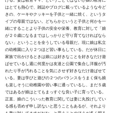
ける。妻は教育ママ、ということではないが娘の教育に
はとても熱心で、雑誌やブログに載っているような今ど
きの、ケーキやクッキーを子供と一緒に焼く、というタ
イプの母親ではない。どちらかというと子供と何かを一
緒にすることより子供の安全や栄養、教育に対して「娘
が２０歳になるまではしっかりと守り育てなければなら
ない」ということを全うしている母親だ。現に娘は私立
の幼稚園に入り２つほど習い事もしている。だが休日に
家族で出かけるときは娘には好きなことを好きなだけ遊
ばせているし週に何度かは友達と公園で集合し洋服が汚
れたり手が汚れることを気にさせず好きなだけ遊ばせて
いる。妻は学びと遊びの２つのバランスをうまく保ち娘
も楽しそうに幼稚園や習い事に通っているし、まだ５歳
ではあるが娘はとてもまっすぐな良い子に育っている。
正直、娘のこういった教育に関しては妻に丸投げしてい
る感も否めず申し訳ないと思うこともあるが、それより