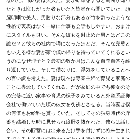
なのだ。僕の妻は美人だ。妻が結婚をすると周囲が知っ
たときは悔しがった者もいたと皆瀬から聞いていた。頭
脳明晰で美人、男勝りな部分もあるが竹を割ったような
性格で裏表はなく一緒に仕事も会話もしやすい、おまけ
にスタイルも良い。そんな彼女を射止めた男とはどこの
誰だ？と彼らの社内で噂になったほどだ。そんな完璧と
もいえる様な妻が家で僕の帰りを待っていてくれるとい
うのになぜ理子と？最初の数か月はこんな自問自答を繰
り返していた。そして僕なりに、浮気をしていることへ
の言い訳を考えた。妻は現在は専業主婦で育児と家庭の
ことに専念していてくれる。だが家庭の中でも彼女のそ
の完璧に近い家事や育児の様子をみていると外資系証券
会社で働いていた頃の彼女を彷彿とさせる。当時妻は僕
の何倍もお給料を貰っていた。そしてその独身時代の貯
蓄を結婚した時に見せられ度肝を抜かれた。僕らは話し
合い、その貯蓄には出来るだけ手を付けずに将来生まれ