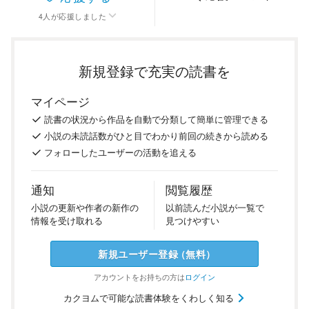
4
人
が応援しました
新規登録で充実の読書を
マイページ
読書の
状況
から
作品を
自動で
分類
して
簡単に
管理
できる
小説の
未読話数が
ひと目で
わかり
前回の
続き
から
読める
フォロー
した
ユーザーの
活動を
追える
通知
閲覧履歴
小説の
更新や
作者の
新作の
以前
読んだ
小説が
一覧で
情報を
受け
取れる
見つけ
やすい
新規ユーザー
登録
（
無料
）
アカウントを
お持ちの方は
ログイン
カクヨムで可能な読書体験をくわしく知る