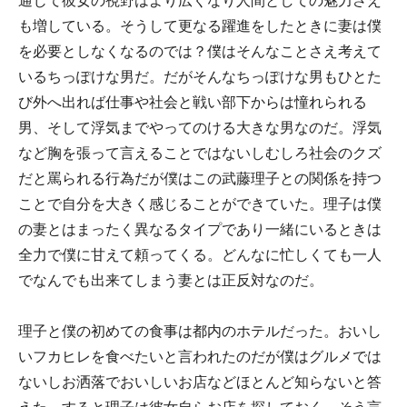
通じて彼女の視野はより広くなり人間としての魅力さえ
も増している。そうして更なる躍進をしたときに妻は僕
を必要としなくなるのでは？僕はそんなことさえ考えて
いるちっぽけな男だ。だがそんなちっぽけな男もひとた
び外へ出れば仕事や社会と戦い部下からは憧れられる
男、そして浮気までやってのける大きな男なのだ。浮気
など胸を張って言えることではないしむしろ社会のクズ
だと罵られる行為だが僕はこの武藤理子との関係を持つ
ことで自分を大きく感じることができていた。理子は僕
の妻とはまったく異なるタイプであり一緒にいるときは
全力で僕に甘えて頼ってくる。どんなに忙しくても一人
でなんでも出来てしまう妻とは正反対なのだ。
理子と僕の初めての食事は都内のホテルだった。おいし
いフカヒレを食べたいと言われたのだが僕はグルメでは
ないしお洒落でおいしいお店などほとんど知らないと答