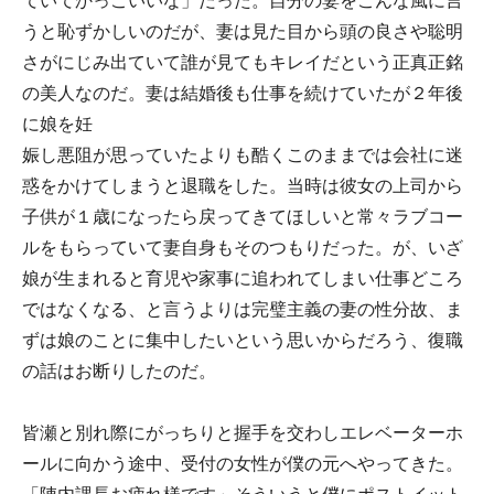
ていてかっこいいな」だった。自分の妻をこんな風に言
うと恥ずかしいのだが、妻は見た目から頭の良さや聡明
さがにじみ出ていて誰が見てもキレイだという正真正銘
の美人なのだ。妻は結婚後も仕事を続けていたが２年後
に娘を妊
娠し悪阻が思っていたよりも酷くこのままでは会社に迷
惑をかけてしまうと退職をした。当時は彼女の上司から
子供が１歳になったら戻ってきてほしいと常々ラブコー
ルをもらっていて妻自身もそのつもりだった。が、いざ
娘が生まれると育児や家事に追われてしまい仕事どころ
ではなくなる、と言うよりは完璧主義の妻の性分故、ま
ずは娘のことに集中したいという思いからだろう、復職
の話はお断りしたのだ。
皆瀬と別れ際にがっちりと握手を交わしエレベーターホ
ールに向かう途中、受付の女性が僕の元へやってきた。