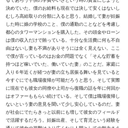
るであろう子供の学費やいざという時の資金にしようと
決めていた。僕のお給料も現在では決して安くはないし
むしろ高給取りの分類に入ると思う。結婚して妻が妊娠
した時に娘の学校のこと、僕の通勤のことなどを考慮し
都心のタワーマンションを購入した。その頭金やローン
は僕の収入だけで賄っている。十分な生活費に何も不自
由はないし妻も不満がありそうには全く見えない。ここ
で僕が言っているのはお金の問題でなく「そんな貯蓄を
持つほど稼いでいた、働いていた妻」のことだ。家庭に
入り６年近くが経つが妻の立ち居振る舞いを見ていると
今すぐにでも職場復帰が可能だろうと思う。そして実際
に現在でも彼女の同僚や上司から復職の話を年に何回か
はオファーももらい続けている。そして僕は職場復帰し
ないという妻の意見を聞いて少し安心しているのだ。妻
が社会にでたらきっと以前にも増して彼女のフィールド
で活躍するだろう。妊娠出産、そして育児という経験を