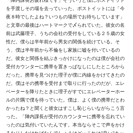
「陣内課長お疲れ様です」そういうと僕にポストイット
を手渡しその場を去っていった。ポストイットには「今
夜８時でしたよね？いつもの場所でお待ちしています」
と文章の最後はハートマークで〆られていた。彼女の名
前は武藤理子、うちの会社の受付をしている２５歳の女
性だ。僕らは半年前から男女の関係を続けている。そ
う、僕は半年前から不倫をし家族に嘘を付いているの
だ。彼女と関係を結ぶきっかけになったのは僕が会社の
受付カウンターに携帯を置きっぱなしにしたところから
だった。携帯を見つけた理子が僕に内線をかけてきたの
だ。僕はその携帯を受付まで取りに行ったのだが、エレ
ベーターを降りたときに理子がすでにエレベーターホー
ルの片隅で僕を待っていた。僕は、よく僕の携帯だとわ
かったね？と聞くと彼女はすこし恥じらいながらこう言
った。「陣内課長が受付のカウンターに携帯を忘れてい
ったのは気付いていたんです。本当ならそこで声をかけ