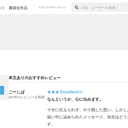
スト
書籍化作品
KADOKAWA Group
本文ありのおすすめレビュー
く
ごーしぱ
★★★
Excellent!!!
241
件の
レビューを投稿
なんというか、心に沁みます。
十分に伝えられず、やり残した思い。しかし
短い中に込められたメッセージ、自分はどう
す。