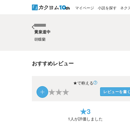
マイページ
小説を探す
ネク
黄泉道中
黄泉道中
胡蝶蘭
おすすめレビュー
★で称える
★
★
★
レビューを書
★
3
1
人が評価しました