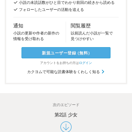
小説の
未読話数が
ひと目で
わかり
前回の
続き
から
読める
フォロー
した
ユーザーの
活動を
追える
通知
閲覧履歴
小説の
更新や
作者の
新作の
以前
読んだ
小説が
一覧で
情報を
受け
取れる
見つけ
やすい
新規ユーザー
登録
（
無料
）
アカウントを
お持ちの方は
ログイン
カクヨムで可能な読書体験をくわしく知る
次のエピソード
第2話 少女