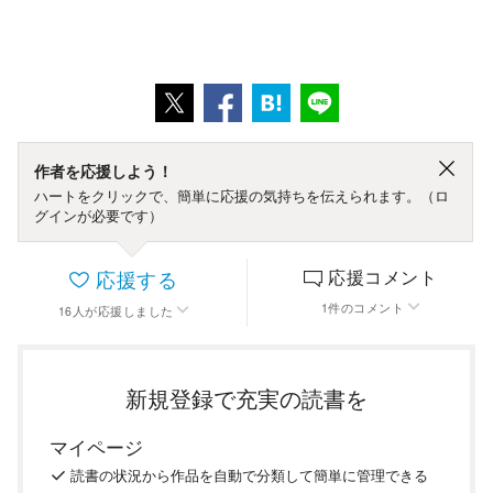
作者を応援しよう！
ハートをクリックで、簡単に応援の気持ちを伝えられます。（ロ
グインが必要です）
応援する
応援コメント
1
件
のコメント
16
人
が応援しました
新規登録で充実の読書を
マイページ
読書の
状況
から
作品を
自動で
分類
して
簡単に
管理
できる