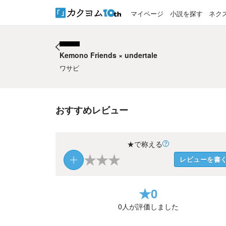
マイページ
小説を探す
ネク
Kemono Friends × undertale
Kemono Friends × undertale
ワサビ
おすすめレビュー
★で称える
★
★
★
レビューを書
★
0
0
人が評価しました