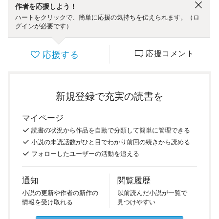
作者を応援しよう！
ハートをクリックで、簡単に応援の気持ちを伝えられます。（ロ
グインが必要です）
応援する
応援コメント
新規登録で充実の読書を
マイページ
読書の
状況
から
作品を
自動で
分類
して
簡単に
管理
できる
小説の
未読話数が
ひと目で
わかり
前回の
続き
から
読める
フォロー
した
ユーザーの
活動を
追える
通知
閲覧履歴
小説の
更新や
作者の
新作の
以前
読んだ
小説が
一覧で
情報を
受け
取れる
見つけ
やすい