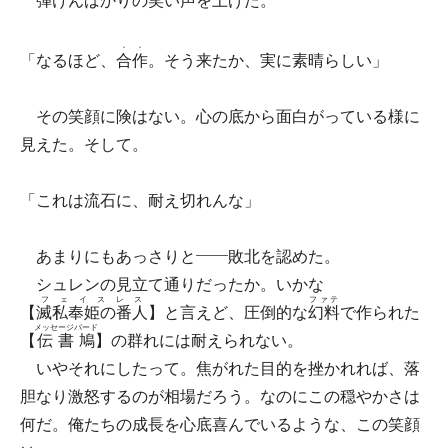
弾けんばかりの笑い声を上げた。
・・
「なるほど、
合作
。そう来たか、実に素晴らしい」
その笑顔に険はない。心の底から面白がっている様に
見えた。そして。
「これは流石に、耐え切れんな」
あまりにもあっさりと――敗北を認めた。
シュレンの見立て通りだったか。いかな
フェイスレス
ファテ
【
滅私奉姫の番人
】と言えど、圧倒的な
幻料
で作られた
メッセージバード
【
伝書鳩
】の群れには耐えられない。
いやそれにしたって。焦がれた目的を挫かれれば、落
胆なり激怒するのが相場だろう。なのにこの穏やかさは
何だ。俺たちの成長を心底喜んでいるような、この笑顔