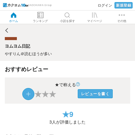
新規登録
ログイン
KADOKAWA Group
ヨムヨム日記
ホーム
ランキング
小説を探す
マイページ
その他
ヨムヨム日記
やすりん＠読むほうが多い
おすすめレビュー
★で称える
★
★
★
レビューを書く
★
9
3
人が評価しました