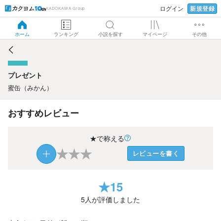
新規登録
ログイン
KADOKAWA Group
プレゼント
ホーム
ランキング
小説を探す
マイページ
その他
プレゼント
蜜缶（みかん）
おすすめレビュー
★で称える
★
★
★
レビューを書く
★
15
5
人が評価しました