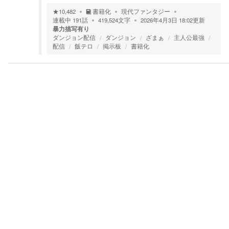
★
10,482
書籍化
現代ファンタジー
連載中
191
話
419,524
文字
2026年4月3日 18:02
更新
暴力描写有り
ダンジョン配信
ダンジョン
ざまぁ
主人公最強
配信
飯テロ
掲示板
書籍化