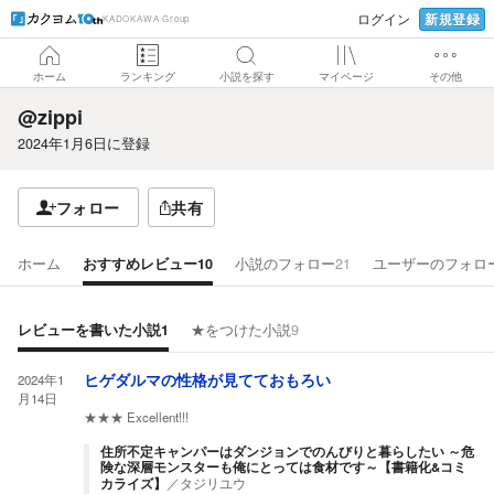
新規登録
ログイン
KADOKAWA Group
ホーム
ランキング
小説を探す
マイページ
その他
@zippi
2024年1月6日
に登録
フォロー
共有
ホーム
おすすめレビュー
10
小説のフォロー
21
ユーザーのフォロ
レビューを書いた小説
1
★をつけた小説
9
2024年1
ヒゲダルマの性格が見てておもろい
月14日
★★★
Excellent!!!
住所不定キャンパーはダンジョンでのんびりと暮らしたい ～危
険な深層モンスターも俺にとっては食材です～【書籍化&コミ
カライズ】
／
タジリユウ