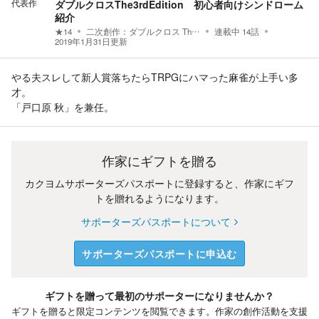
代表作
ダブルクロスThe3rdEdition 初心者向けシンドローム
紹介
★
14
二次創作：
ダブルクロス The 3rd Edition
連載中
14
話
2019年1月31日
更新
やる夫スレして新人賞落ちたらTRPGにハマった麻雀が上手い多
才。
「戸口原 秋」を兼任。
作家にギフトを贈る
カクヨムサポーターズパスポートに登録すると、作家にギフ
トを贈れるようになります。
サポーターズパスポートについて
サポーターズパスポートに申込む
ギフトを贈って最初のサポーターになりませんか？
ギフトを贈ると限定コンテンツを閲覧できます。作家の創作活動を支援