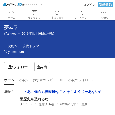
新規登録
ログイン
KADOKAWA Group
ホーム
ランキング
小説を探す
マイページ
その他
夢ムラ
@zinkey
2016年8月16日
に登録
二次創作
現代ドラマ
yiumemura
フォロー
共有
ホーム
小説
5
おすすめレビュー
10
小説のフォロー
2
最新作
「さあ、僕らも無意味なことをしようじゃあないか」
黒歴史を恐れるな
★
3
SF
完結済
14
話
2019年10月18日
更新