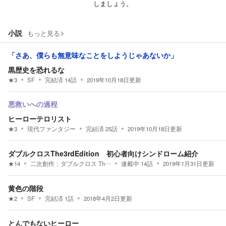
しましょう。
小説
もっと見る
「さあ、僕らも無意味なことをしようじゃあないか」
黒歴史を恐れるな
★
3
SF
完結済
14
話
2019年10月18日
更新
悪救いへの過程
ヒーローテロリスト
★
3
現代ファンタジー
完結済
25
話
2019年10月18日
更新
ダブルクロスThe3rdEdition 初心者向けシンドローム紹介
★
14
二次創作：
ダブルクロス The 3rd Edition
連載中
14
話
2019年1月31日
更新
黄色の階段
★
2
SF
完結済
1
話
2018年4月2日
更新
とんでもないヒーロー