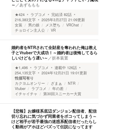
～
／
あずももも
★
424
ラブコメ
完結済
82
話
216,383
文字
2025年3月27日 21:09
更新
女装
男の娘
メス堕ち
VRChat
チョロイン主人公
VR
婚約者をNTRされて全財産を奪われた俺は教え
子とVtuberで大成功！～婚約者は後悔してるら
しいけどもう遅い～
／
折本装置
★
1,496
ラブコメ
連載中
126
話
254,135
文字
2024年12月21日 19:01
更新
性描写有り
カクヨムオンリー
ざまぁ
NTR
Vtuber
ラブコメ
年の差
イチャイチャ
第30回スニーカー大賞
【悲報】お嬢様系底辺ダンジョン配信者、配信
切り忘れに気づかず同業者をボコってしまう～
けど相手が若手最強の迷惑系配信者だったらし
く動画がアホほどバズって伝説になってます