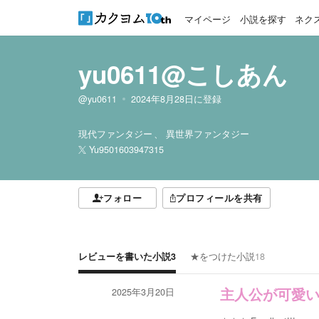
マイページ
小説を探す
ネク
yu0611@こしあん
@yu0611
2024年8月28日
に登録
現代ファンタジー
異世界ファンタジー
Yu9501603947315
フォロー
プロフィールを共有
レビューを書いた小説
3
★をつけた小説
18
2025年3月20日
主人公が可愛