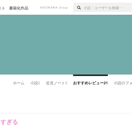
スト
書籍化作品
KADOKAWA Group
ホーム
小説
2
近況ノート
3
おすすめレビュー
21
小説のフ
いすぎる