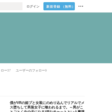
ログイン
新規登録
（無料）
ォロー
37
ユーザーのフォロー
9
僕がVRの姫プと女装にのめり込んでリアルでメ
ス堕ちして男装女子に喰われるまで。～男がこ
とごとく女の子になるVRなチャットという魔境