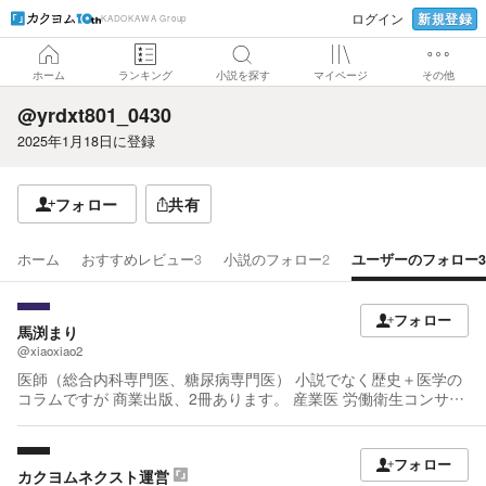
新規登録
ログイン
KADOKAWA Group
ホーム
ランキング
小説を探す
マイページ
その他
@yrdxt801_0430
2025年1月18日
に登録
フォロー
共有
ホーム
おすすめレビュー
3
小説のフォロー
2
ユーザーのフォロー
3
フォロー
馬渕まり
@xiaoxiao2
医師（総合内科専門医、糖尿病専門医） 小説でなく歴史＋医学の
コラムですが 商業出版、2冊あります。 産業医 労働衛生コンサル
タント 好物はメガネ👓
フォロー
カクヨムネクスト運営