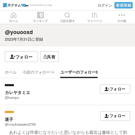
新規登録
ログイン
KADOKAWA Group
ホーム
ランキング
小説を探す
マイページ
その他
@youooxd
2023年7月31日
に登録
フォロー
共有
ホーム
小説のフォロー
14
ユーザーのフォロー
3
フォロー
カレヤタミエ
@kareya
フォロー
迷子
@maufutawako2759
あわよくば作家になりたいと思いながらも最近は趣味として割