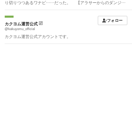
り切りつつあるワナビ……だった。 【アラサーからのダンジョ
ン探索】でカクヨムコン１０現代ファンタジー部門特別賞を頂き
ました！ 現在書籍一巻発売中です！ 応援よろしくお願いしま
す！ カクヨムネクストで【シュガーレスファンタジー】も連載
フォロー
中です！ 20話までなら誰でも読めるはずなのでそちらも応援よ
カクヨム運営公式
ろしくお願いします！
@kakuyomu_official
カクヨム運営公式アカウントです。