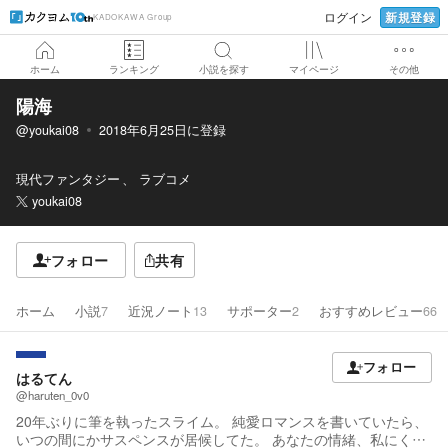
新規登録
ログイン
KADOKAWA Group
ホーム
ランキング
小説を探す
マイページ
その他
陽海
@youkai08
2018年6月25日
に登録
現代ファンタジー
ラブコメ
youkai08
フォロー
共有
ホーム
小説
7
近況ノート
13
サポーター
2
おすすめレビュー
66
フォロー
はるてん
@haruten_0v0
20年ぶりに筆を執ったスライム。 純愛ロマンスを書いていたら、
いつの間にかサスペンスが居候してた。 あなたの情緒、私にくだ