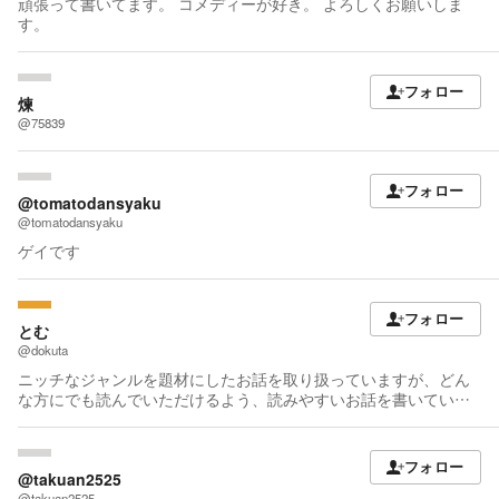
頑張って書いてます。 コメディーが好き。 よろしくお願いしま
す。
フォロー
煉
@75839
フォロー
@tomatodansyaku
@tomatodansyaku
ゲイです
フォロー
とむ
@dokuta
ニッチなジャンルを題材にしたお話を取り扱っていますが、どん
な方にでも読んでいただけるよう、読みやすいお話を書いていき
たいと思います。 最近は足跡残してくれた方の作品も、面白そう
だと思った作品も、勉学のため読みに行くようにしています。
フォロー
@takuan2525
@takuan2525