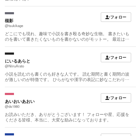
フォロー
槻影
@tsukikage
どこにでも現れ、趣味で小説を書き殴る奇妙な生物。 書きたいも
のを書いて書きたくないものを書かないのがモットー。 最近は
色々紙の本になっています。書き下ろし有りなので興味があれば
何卒。 youtubeチャンネルを立てました。 小説の話をしたり雑談
したりゲームしたり、小説とはまた違った暇つぶしになっていま
フォロー
す。 よろしければご確認ください( ´ー｀)
にいるあらと
https://www.youtube.com/channel/UCaaaEtUECm3pEgY9OHJYjU
@NiiruArato
Q/ 既シリーズ： ・底辺大賢者の不本意な伝説（カクヨムネクスト
小説を読むのも書くのも好きな人です。 読む期間と書く期間の波
連載） ・嘆きの亡霊は引退したい（GCノベルズ）、コミカライ
が激しいのが特徴です。 ひらがなや漢字の表記に妙なこだわりを
ズ →アニメ放送済み ・誰にでもできる影から助ける魔王討伐
持っているという面倒な生態をしています。
（エンターブレイン／ファミ通文庫）、コミカライズ ・天才最弱
魔物使いは帰還したい（一迅社ノベル）、コミカライズ ・昏き宮
フォロー
殿の死者の王（エンターブレイン／ファミ通文庫）、コミカライ
あいおいあおい
ズ ・アビス・コーリング（ファミ通文庫）、コミカライズ ・堕落
@ds1980
の王（ファミ通文庫） ・人類滅亡直前なのにニート勇者が働かな
お読みいただき、ありがとうございます！ フォローや星、応援を
い（ガンガン）原作 なろう：http://mypage.syosetu.com/27455/
くださる皆様、本当に、大変な励みになっております。
自ブログ：http://siroirokuroiro.blog120.fc2.com/ ついったー（更
新告知やもろもろ）：https://twitter.com/ktsuki_novel