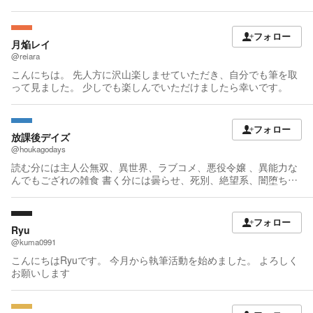
さい。 なろう小説・アルファポリスにも投稿したりしなかった
り。
フォロー
月焔レイ
@reiara
こんにちは。 先人方に沢山楽しませていただき、自分でも筆を取
って見ました。 少しでも楽しんでいただけましたら幸いです。
フォロー
放課後デイズ
@houkagodays
読む分には主人公無双、異世界、ラブコメ、悪役令嬢 、異能力な
んでもござれの雑食 書く分には曇らせ、死別、絶望系、闇堕ちし
か書けない変人奇人の類 『永遠に厨二病』と書いて『フォーエバ
ーヤング』と読むタイプの人
フォロー
Ryu
@kuma0991
こんにちはRyuです。 今月から執筆活動を始めました。 よろしく
お願いします