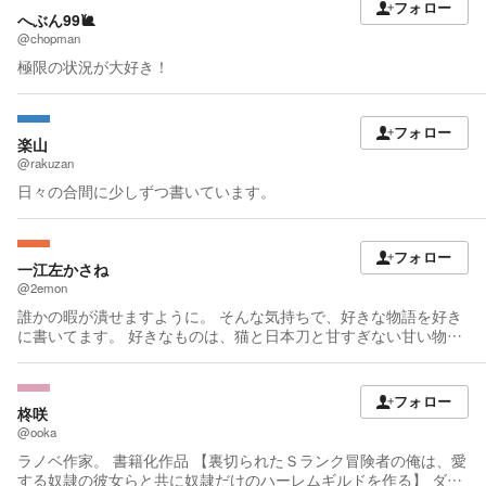
フォロー
へぶん99🐌
@chopman
極限の状況が大好き！
フォロー
楽山
@rakuzan
日々の合間に少しずつ書いています。
フォロー
一江左かさね
@2emon
誰かの暇が潰せますように。 そんな気持ちで、好きな物語を好き
に書いてます。 好きなものは、猫と日本刀と甘すぎない甘い物。
ちょっと好きは、地質・歴史・植物。 最近気づいた好きは、数字
を眺めること。特にカレンダー。
フォロー
柊咲
@ooka
ラノベ作家。 書籍化作品 【裏切られたＳランク冒険者の俺は、愛
する奴隷の彼女らと共に奴隷だけのハーレムギルドを作る】 ダッ