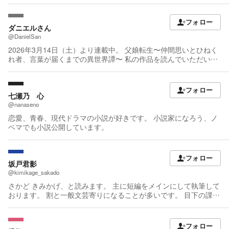
フォロー
ダニエルさん
@DanielSan
2026年3月14日（土）より連載中。 父娘転生〜仲間思いとひねく
れ者、言葉が届くまでの異世界譚〜 私の作品を読んでいただいた
方ありがとうございす。フォロー・ハート・☆・コメントが思っ
た以上に嬉しくて執筆がはかどります。皆様には感謝鹿ありませ
ん。 引き続きよろしくお願いします。
フォロー
七瀬乃 心
@nanaseno
恋愛、青春、現代ドラマの小説が好きです。 小説家になろう、ノ
ベマでも小説公開しています。
フォロー
坂戸君影
@kimikage_sakado
さかど きみかげ、と読みます。 主に短編をメインにして執筆して
おります。 割と一般文芸寄りになることが多いです。 目下の課題
はファンタジーやSFを書くこと！ 好きな作品（小説・映像） ・
吉本ばなな『ムーンライト・シャドウ』 ・犬村小六『とある飛空
士への追憶』と『サクラコ・アトミカ』 ・新海誠『雲のむこう、
フォロー