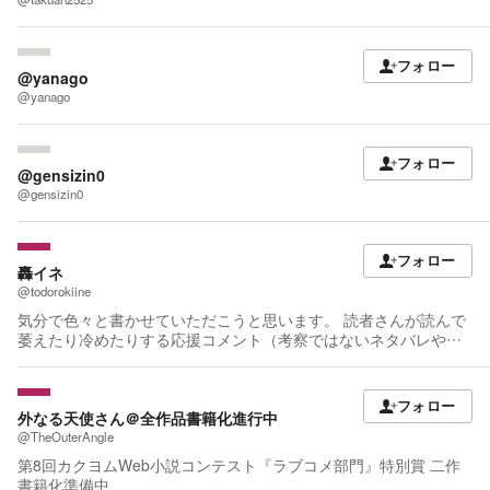
フォロー
@yanago
@yanago
フォロー
@gensizin0
@gensizin0
フォロー
轟イネ
@todorokiine
気分で色々と書かせていただこうと思います。 読者さんが読んで
萎えたり冷めたりする応援コメント（考察ではないネタバレや楽
しんでいる読者さんへ冷や水を浴びせるようなコメント）は削除
すると思います。ただし、削除の際、コメントは私にしっかり伝
わっているのでご安心ください。 楽しむ場でのネガティブの共有
フォロー
は、もったいないと考えるがゆえの措置です。面倒だと消し忘れ
外なる天使さん＠全作品書籍化進行中
ると思います。 また表記ズレが多くありますが、色々試している
@TheOuterAngle
がゆえです。お気になさらず。 よろしくお願いいたします。
第8回カクヨムWeb小説コンテスト『ラブコメ部門』特別賞 二作
書籍化準備中