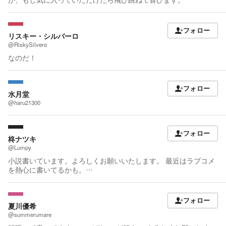
フォロー
リスキー・シルバーロ
@RiskySilvero
なのだ！
フォロー
水月堂
@haru21300
フォロー
柊ナツキ
@Lumpy
小説書いています。よろしくお願いいたします。 最近はラブコメ
を熱心に書いてるかも。
https://x.com/natukisaratb/status/2043630473537364254?s=46
フォロー
夏川優希
@summerumare