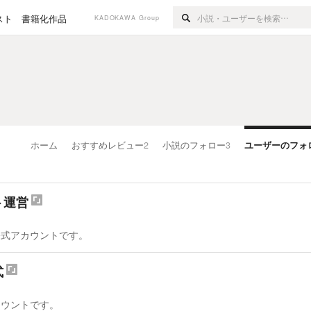
スト
書籍化作品
KADOKAWA Group
ホーム
おすすめレビュー
2
小説のフォロー
3
ユーザーのフォ
ト運営
公式アカウントです。
式
カウントです。