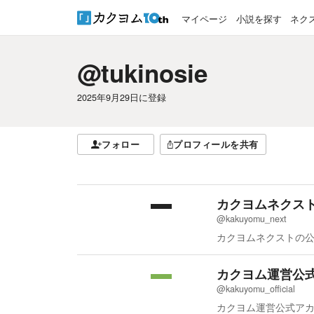
マイページ
小説を探す
ネク
@tukinosie
2025年9月29日
に登録
フォロー
プロフィールを共有
カクヨムネクス
@kakuyomu_next
カクヨムネクストの
カクヨム運営公
@kakuyomu_official
カクヨム運営公式ア