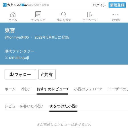
新規登録
ログイン
KADOKAWA Group
ホーム
ランキング
小説を探す
マイページ
その他
東宮
@tohmiya0405
2022年5月6日
に登録
現代ファンタジー
shinshuoyaji
フォロー
共有
ホーム
小説
1
おすすめレビュー
1
小説のフォロー
2
ユーザーの
レビューを書いた小説
1
★をつけた小説
0
まだ投稿したレビューはありません