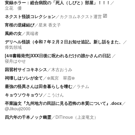
実録ホラー：総合病院の「死人（しびと）部屋」！！！
／
立花 優
ネクスト怪談コレクション
／
カクヨムネクスト運営
宵桜の逆縁結び
／
星来 香文子
風鈴の女
／
異端者
デリヘル怪談（令和７年２月２日お知せ追記。新し話をまた、
／
瘴気領域
[4/8書籍発売]XXX日後に呪われるだけの誰かさんの日記
／
寝舟はやせ
因習村サイコキネシス
／
木古おうみ
祠壊しはソレが全て
／
❄️風宮 翠霞❄️
最強の怪異さんは田舎暮らしを嗜む
／
ラチム
キョウソウキョウソ
／
こうけん
卒業論文『九州地方の民話に見る恐怖の本質について』.docx
／
@Jikouji2000
四六年の千本ノック幽霊
／
DITinoue（上楽竜文）