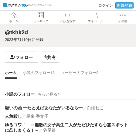
新規登録
ログイン
KADOKAWA Group
ホーム
ランキング
小説を探す
マイページ
その他
@tkhk2d
2023年7月19日
に登録
フォロー
共有
ホーム
小説のフォロー
18
ユーザーのフォロー
3
小説のフォロー
もっと見る
願いの函 ―たとえばあなたがいるなら―
／
白滝ねこ
人魚殺し
／
星来 香文子
ゆるコワ！ ～無敵の女子高生二人がただひたすら心霊スポット
に凸しまくる！～
／
谷尾銀