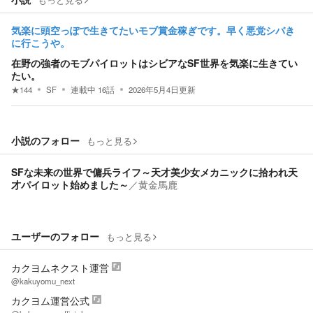
もっと見る
気楽に頭空っぽで生きてたいモブ賞金稼ぎです。早く悪党シバき
に行こうや。
在野の強者のモブパイロットはシビアなSF世界を気楽に生きてい
たい。
★
144
SF
連載中
16
話
2026年5月4日
更新
小説のフォロー
もっと見る
SFな未来の世界で傭兵ライフ～天才美少女メカニックに拾われ天
才パイロット始めました～
／
黄金馬鹿
ユーザーのフォロー
もっと見る
カクヨムネクスト運営
@kakuyomu_next
カクヨム運営公式