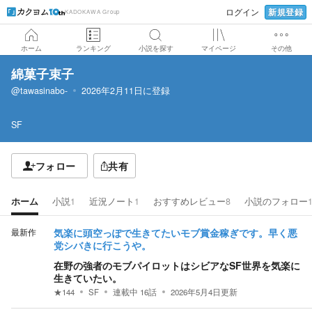
新規登録
ログイン
KADOKAWA Group
ホーム
ランキング
小説を探す
マイページ
その他
綿菓子束子
@tawasinabo-
2026年2月11日
に登録
SF
フォロー
共有
ホーム
小説
1
近況ノート
1
おすすめレビュー
8
小説のフォロー
最新作
気楽に頭空っぽで生きてたいモブ賞金稼ぎです。早く悪
党シバきに行こうや。
在野の強者のモブパイロットはシビアなSF世界を気楽に
生きていたい。
★
144
SF
連載中
16
話
2026年5月4日
更新