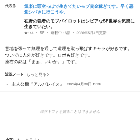
代表作
気楽に頭空っぽで生きてたいモブ賞金稼ぎです。早く悪
党シバきに行こうや。
在野の強者のモブパイロットはシビアなSF世界を気楽に
生きていたい。
★
144
SF
連載中
16
話
2026年5月4日
更新
意地を張って無理を通して道理を蹴っ飛ばすキャラが好きです。
ついでに人外が好きです。ロボも好きです。
座右の銘は「まぁ、いいか。」です。
近況ノート
もっと見る
主人公機『アルバレイス』
2026年4月30日 19:36
現在ギフトを贈ることはできません
小説