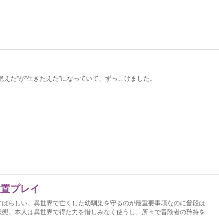
絶えた”が”生きたえた”になっていて、ずっこけました。
放置プレイ
すばらしい。異世界で亡くした幼馴染を守るのが最重要事項なのに普段は
状態。本人は異世界で得た力を惜しみなく使うし、所々で冒険者の矜持を