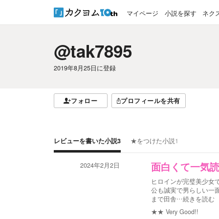
マイページ
小説を探す
ネク
@tak7895
2019年8月25日
に登録
フォロー
プロフィールを共有
レビューを書いた小説
3
★をつけた小説
1
2024年2月2日
面白くて一気
ヒロインが完璧美少女
公も誠実で男らしい一
まで田舎
…続きを読む
★★
Very Good!!