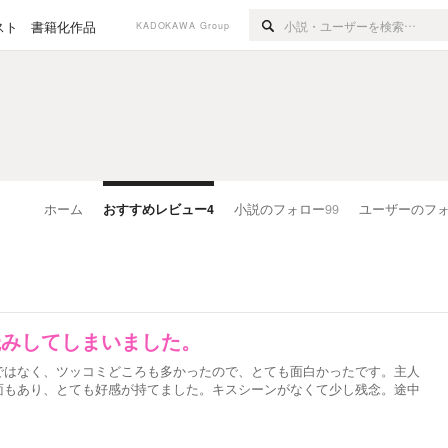
スト
書籍化作品
KADOKAWA Group
ホーム
おすすめレビュー
4
小説のフォロー
99
ユーザーのフ
読みしてしまいました。
ではなく、ツッコミどころも多かったので、とても面白かったです。主人
面もあり、とても好感が持てました。キスシーンがなくて少し残念。途中