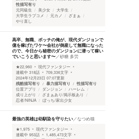
性描写有り
元同級生
美少女
大学生
大学生ラブコメ
元カノ
ざまぁ
やり直し
高卒、無職、ボッチの俺が、現代ダンジョンで
億を稼げたワケ〜会社が倒産して無職になった
ので、今日から秘密のダンジョンに潜って稼い
でいこうと思います〜
／
砂糖 多労
★
22,960
現代ファンタジー
連載中
318
話
709,336
文字
2024年12月23日 07:07
更新
残酷描写有り
暴力描写有り
性描写有り
位置アプリ
ダンジョン
ハーレム
成り上がり
ざまぁあり/掲示板あり
忍者/NINJA
ぼっち/家出少女
最強の英雄は幼馴染を守りたい
／
なつめ猫
★
1,975
現代ファンタジー
連載中
953
話
1,485,473
文字