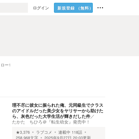
ログイン
新規登録
（無料）
ォロー
1
理不尽に彼女に振られた俺、元同級生でクラス
のアイドルだった美少女をヤリサーから助けた
ら、灰色だった大学生活が輝きだした件
／
たかた ちひろ＠『転生幼女』発売中！
★
3,376
ラブコメ
連載中
118
話
258,968
文字
2025年9月27日 20:03
更新