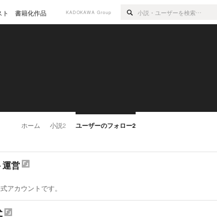
スト
書籍化作品
KADOKAWA Group
ホーム
小説
2
ユーザーのフォロー
2
ト運営
公式アカウントです。
式