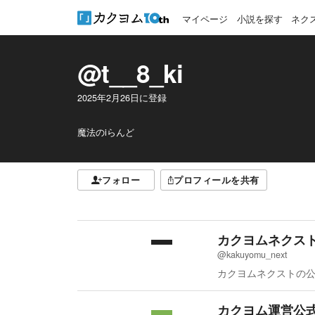
マイページ
小説を探す
ネク
@t__8_ki
2025年2月26日
に登録
魔法のiらんど
フォロー
プロフィールを共有
カクヨムネクス
@kakuyomu_next
カクヨムネクストの
カクヨム運営公