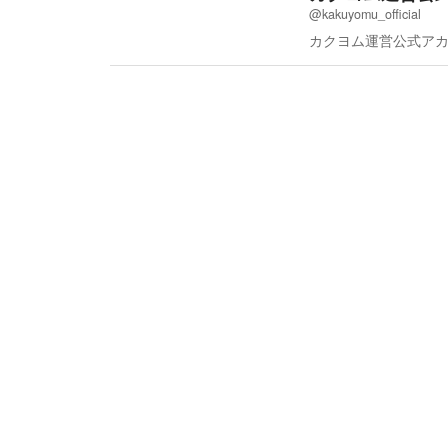
@kakuyomu_official
カクヨム運営公式ア