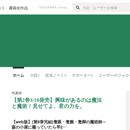
スト
書籍化作品
KADOKAWA Group
ホーム
小説
3
近況ノート
4
サポーター
2
ユーザーのフォロ
代表作
【第2巻3/10発売】興味があるのは魔法
と魔術！見せてよ、君の力を。
【web版】(第9章完結)隻眼・隻腕・隻脚の魔術師～
森の小屋に籠っていたら早2…