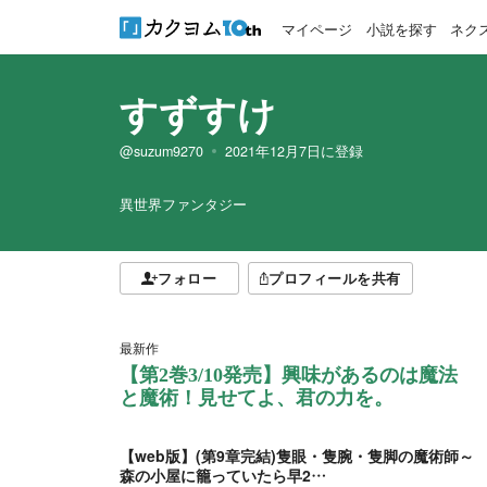
マイページ
小説を探す
ネク
すずすけ
@suzum9270
2021年12月7日
に登録
異世界ファンタジー
フォロー
プロフィールを共有
最新作
【第2巻3/10発売】興味があるのは魔法
と魔術！見せてよ、君の力を。
【web版】(第9章完結)隻眼・隻腕・隻脚の魔術師～
森の小屋に籠っていたら早2…