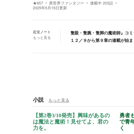
★
657
異世界ファンタジー
連載中
203
話
2025年5月15日
更新
近況ノート
隻眼・隻腕・隻脚の魔術師』コミ
もっと見る
１２／９から第９章の連載が始ま
小説
もっと見る
【第2巻3/10発売】興味があるの
勇者
は魔法と魔術！見せてよ、君の
で青
力を。
く