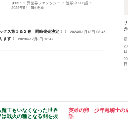
★
657
異世界ファンタジー
連載中
203
話
2025年5月15日
更新
サ
@
ックス第１＆２巻 同時発売決定！！
2024年1月13日 08:45
ります！
2023年12月8日 16:47
新
2
日
2
日
も魔王もいなくなった世界
英雄の卵 少年竜騎士の
年は戦火の種となる剣を抜
語