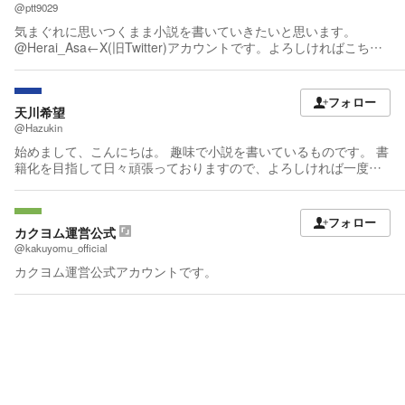
は通しています！ レビュー、フォローは執筆の活力になりますの
@ptt9029
で 是非是非よろしくお願いいたします。 (๑>◡<๑) ちなみにピン
気まぐれに思いつくまま小説を書いていきたいと思います。
クのキャッチがラブコメ恋愛系で 青系の文字がファンタジー系で
@Herai_Asa←X(旧Twitter)アカウントです。よろしければこちら
す。 逢坂は元々私は読み専でしたが、 2019年9月から自分でも小
のフォローもよろしくお願いします！ 名前の読み方は戸に来でへ
説を書き始めました。 なるべくヘイトの少ないもので胸がすっと
らい 空に朝であさです！
する物語を綴っていこうと思っています。 今後とも、よろしくお
フォロー
願いします。 お気付きの点がございましたら 些細なことでも教え
天川希望
ていただけると 嬉しいです。 未完結の作品も多いのですが生きて
@Hazukin
いる限り完結に向かって進みます！ 進捗は近況ノートにお知らせ
始めまして、こんにちは。 趣味で小説を書いているものです。 書
いたします。 作品を改稿した場合も近況ノートにてお知らせいた
籍化を目指して日々頑張っておりますので、よろしければ一度読
します。 ————————————— 2020.02.25 ペンネーム変
んでいただき、感想や評価の方よろしくお願いいたします。 まだ
更しました。逢坂みなみ→逢坂こひる。 改稿 2026.03.27 改稿
まだ素人ですが、皆様とご一緒に最高の作品を作っていけたらと
2021.04.05 初稿 2020.01.18
思っています。 よろしくお願いいたします。
フォロー
カクヨム運営公式
@kakuyomu_official
カクヨム運営公式アカウントです。