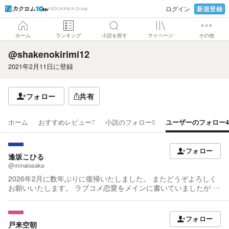
新規登録
ログイン
KADOKAWA Group
ホーム
ランキング
小説を探す
マイページ
その他
@shakenokirimi12
2021年2月11日
に登録
フォロー
共有
ホーム
おすすめレビュー
7
小説のフォロー
5
ユーザーのフォロー
4
フォロー
逢坂こひる
@minaiosaka
2026年2月に数年ぶりに復帰いたしました。 またどうぞよろしく
お願いいたします。 ラブコメ恋愛をメインに書いていましたが 復
帰後はもっぱらファンタジーに挑戦中！ コメントはお気軽に！ フ
ランクに書いていただければフランクに返します。 自分では比較
的絡みやすい性格だと思っています。 堅苦しさはゼロでオッケー
フォロー
です(๑ゝڡ◕๑) ……なんていいながら最近は返せていませんが目
戸来空朝