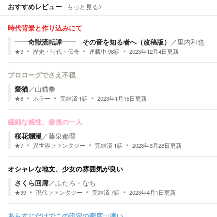
おすすめレビュー
もっと見る
時代背景と作り込みにて
――奇獣流転譚―― その音を知る者へ（改稿版）
／
里内和也
★
9
歴史・時代・伝奇
連載中
98
話
2023年12月4日
更新
プロローグでさえ不穏
愛猫
／
山猫拳
★
6
ホラー
完結済
1
話
2023年1月15日
更新
繊細な感性、最後の一人
桜花爛漫
／
藤泉都理
★
7
異世界ファンタジー
完結済
1
話
2023年3月28日
更新
オシャレな地文、少女の雰囲気が良い
さくら回廊
／
ふたろ・なち
★
39
現代ファンタジー
完結済
7
話
2023年4月1日
更新
あらすじだけでこの設定の密度…凄い