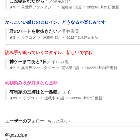
に投獄されたから…
／
聖竜の介
★
9
異世界ファンタジー
完結済
39
話
2022年3月21日
更新
かっこいい感じのヒロイン、どうなるか楽しみです
君のハートを射抜きたい
／
蒼井青葉
★
3
ラブコメ
連載中
5
話
2022年3月27日
更新
読み手が追っていくスタイル、新しいですね
神ゲーまであと7日
／
イルカ尾
★
7
異世界ファンタジー
完結済
9
話
2022年3月24日
更新
幼馴染み系が好きなら是非
有馬家の三姉妹と一匹狼
／
ユイ
★
39
ラブコメ
連載中
48
話
2022年3月27日
更新
ユーザーのフォロー
もっと見る
@gozuzipa