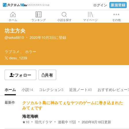
新規登録
ログイン
KADOKAWA Group
ホーム
ランキング
小説を探す
マイページ
その他
坊主方央
@seka8810
2020年10月3日
に登録
ラブコメ
ホラー
desu_1239
フォロー
共有
ホーム
小説
14
コレクション
3
近況ノート
40
おすすめレビュー
最新作
クソカルト島に神みてぇなヤツのゲームに巻き込まれた
みてぇです
海老海峡
★
10
現代ドラマ
連載中
17
話
2023年8月18日
更新