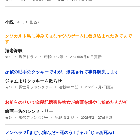
小説
もっと見る
クソカルト島に神みてぇなヤツのゲームに巻き込まれたみてぇで
す
海老海峡
★
10
現代ドラマ
連載中
17
話
2023年8月18日
更新
探偵の助手のクッキーですが、爆発されて事件解決します
ジャムよりクッキーを散らせ
★
12
異世界ファンタジー
連載中
21
話
2023年4月2日
更新
お前らのせいで金髪記憶喪失幼女が絵画を燃やし始めたんだぞ
絵画一族のシンメトリー
★
34
現代ファンタジー
完結済
21
話
2023年2月27日
更新
メンヘラ？｢まぢぃ病んだ…死のう｣ギャル｢じゃあ死ね｣