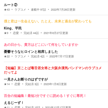
ルート②
★
43
ラブコメ
連載中
97
話
2022年7月28日
更新
僕と君は一生会えない。たとえ、未来と過去が変わっても
King、平民
★
9
恋愛
完結済
44
話
2021年8月27日
更新
あの日から、貴方はどこにいて何をしていますか
憂鬱そうなヒロインと相席しました
★
22
ラブコメ
完結済
4
話
2022年7月17日
更新
【短編】京ことば毒舌若女将と大阪弁漢気バンドマンのラブコメ
だってよ
一見さんお断りのはずですが
★
14
恋愛
完結済
3
話
2023年1月8日
更新
百合の短編集！最短2分ですぐに読める！すぐに尊死！
えるじーず！
★
11
恋愛
完結済
15
話
2021年12月17日
更新