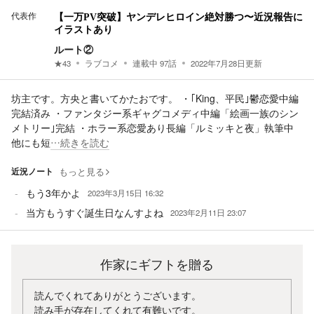
代表作
【一万PV突破】ヤンデレヒロイン絶対勝つ〜近況報告に
イラストあり
ルート②
★
43
ラブコメ
連載中
97
話
2022年7月28日
更新
坊主です。方央と書いてかたおです。 ・｢King、平民｣鬱恋愛中編
完結済み ・ファンタジー系ギャグコメディ中編「絵画一族のシン
メトリー｣完結 ・ホラー系恋愛あり長編「ルミッキと夜」執筆中
他にも短
…続きを読む
近況ノート
もっと見る
もう3年かよ
2023年3月15日 16:32
当方もうすぐ誕生日なんすよね
2023年2月11日 23:07
作家にギフトを贈る
読んでくれてありがとうございます。
読み手が存在してくれて有難いです。