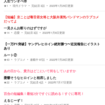
人生ワンオペ侍
★
1
現代ドラマ
完結済
3
話
2023年1月29日
更新
【短編】京ことば毒舌若女将と大阪弁漢気バンドマンのラブコメ
だってよ
一見さんお断りのはずですが
★
14
恋愛
完結済
3
話
2023年1月8日
更新
【一万PV突破】ヤンデレヒロイン絶対勝つ〜近況報告にイラスト
あり
ルート②
★
43
ラブコメ
連載中
97
話
2022年7月28日
更新
あの日から、貴方はどこにいて何をしていますか
憂鬱そうなヒロインと相席しました
★
22
ラブコメ
完結済
4
話
2022年7月17日
更新
百合の短編集！最短2分ですぐに読める！すぐに尊死！
えるじーず！