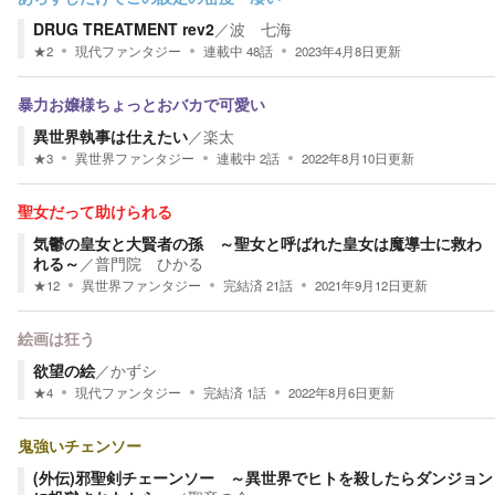
DRUG TREATMENT rev2
／
波 七海
★
2
現代ファンタジー
連載中
48
話
2023年4月8日
更新
暴力お嬢様ちょっとおバカで可愛い
異世界執事は仕えたい
／
楽太
★
3
異世界ファンタジー
連載中
2
話
2022年8月10日
更新
聖女だって助けられる
気鬱の皇女と大賢者の孫 ～聖女と呼ばれた皇女は魔導士に救わ
れる～
／
普門院 ひかる
★
12
異世界ファンタジー
完結済
21
話
2021年9月12日
更新
絵画は狂う
欲望の絵
／
かずシ
★
4
現代ファンタジー
完結済
1
話
2022年8月6日
更新
鬼強いチェンソー
(外伝)邪聖剣チェーンソー ～異世界でヒトを殺したらダンジョン